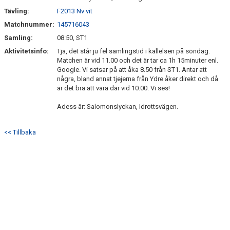
Tävling:
F2013 Nv vit
DOKUMENT
Matchnummer:
145716043
Samling:
08:50, ST1
BILDGALLERI
Aktivitetsinfo:
Tja, det står ju fel samlingstid i kallelsen på söndag.
Matchen är vid 11.00 och det är tar ca 1h 15minuter enl.
TIPSPROMENAD
Google. Vi satsar på att åka 8.50 från ST1. Antar att
några, bland annat tjejerna från Ydre åker direkt och då
UNGDOMSSEKTION
är det bra att vara där vid 10.00. Vi ses!
Adess är: Salomonslyckan, Idrottsvägen.
KIOSKSCHEMA 2026
<< Tillbaka