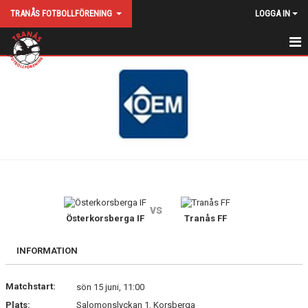
TRANÅS FOTBOLLFÖRENING
LOGGA IN
HEM
NYHETER
KALENDER
KONTAKT
HITTA HIT
vs
MATCHER
Österkorsberga IF
Tranås FF
VÅRA LAG
INFORMATION
MEDLEMS/DELTAGARAVGIFT
Matchstart:
sön 15 juni, 11:00
Plats:
Salomonslyckan 1, Korsberga
STYRELSE