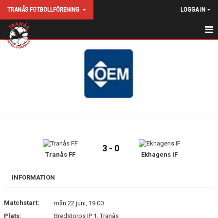
TRANÅS FOTBOLLFÖRENING
LOGGA IN
HEM
NYHETER
KALENDER
KONTAKT
HITTA HIT
3 - 0
MATCHER
Tranås FF
Ekhagens IF
VÅRA LAG
INFORMATION
MEDLEMS/DELTAGARAVGIFT
Matchstart:
mån 22 juni, 19:00
Plats:
Bredstorps IP 1, Tranås
STYRELSE