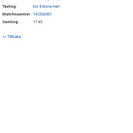
Tävling:
Div 4 Norra Herr
DOKUMENT
Matchnummer:
141202067
Samling:
17:45
BILDGALLERI
<< Tillbaka
TIPSPROMENAD
UNGDOMSSEKTION
KIOSKSCHEMA 2026