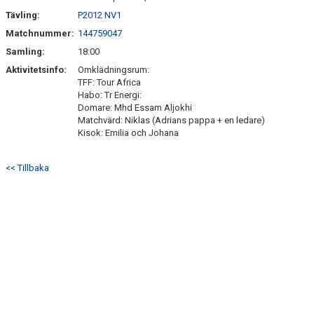
Tävling:
P2012 NV1
DOKUMENT
Matchnummer:
144759047
Samling:
18:00
BILDGALLERI
Aktivitetsinfo:
Omklädningsrum:
TFF: Tour Africa
TIPSPROMENAD
Habo: Tr Energi:
Domare: Mhd Essam Aljokhi
UNGDOMSSEKTION
Matchvärd: Niklas (Adrians pappa + en ledare)
Kisok: Emilia och Johana
KIOSKSCHEMA 2026
<< Tillbaka