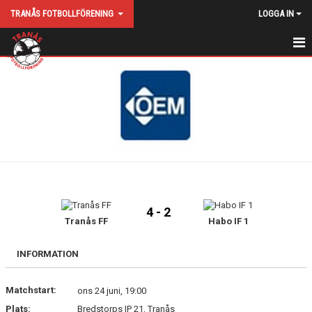
TRANÅS FOTBOLLFÖRENING
LOGGA IN
HEM
NYHETER
KALENDER
KONTAKT
HITTA HIT
4 - 2
MATCHER
Tranås FF
Habo IF 1
VÅRA LAG
INFORMATION
MEDLEMS/DELTAGARAVGIFT
Matchstart:
ons 24 juni, 19:00
Plats:
Bredstorps IP 21, Tranås
STYRELSE