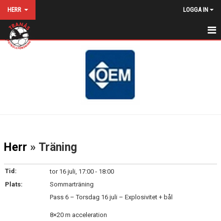
HERR
LOGGA IN
HEM
NYHETER
KALENDER
MATCHER
TRUPPEN
Herr
» Träning
BILDGALLERI
Tid:
tor 16 juli, 17:00 - 18:00
DOKUMENT
Plats:
Sommarträning
Pass 6 – Torsdag 16 juli – Explosivitet + bål
MATCHSTÄLL
8×20 m acceleration
KONTAKT