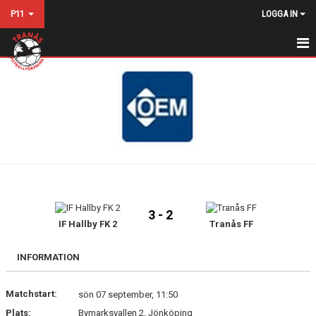
P11
LOGGA IN
HEM
NYHETER
KALENDER
MATCHER
TRUPPEN
3 - 2
BILDGALLERI
IF Hallby FK 2
Tranås FF
DOKUMENT
INFORMATION
KONTAKT
Matchstart:
sön 07 september, 11:50
Plats:
Bymarksvallen 2, Jönköping