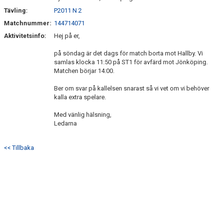
Tävling:
P2011 N 2
Matchnummer:
144714071
Aktivitetsinfo:
Hej på er,
på söndag är det dags för match borta mot Hallby. Vi
samlas klocka 11:50 på ST1 för avfärd mot Jönköping.
Matchen börjar 14:00.
Ber om svar på kallelsen snarast så vi vet om vi behöver
kalla extra spelare.
Med vänlig hälsning,
Ledarna
<< Tillbaka