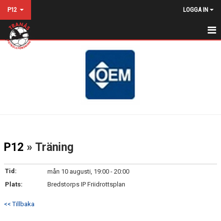
P12
LOGGA IN
HEM
NYHETER
KALENDER
MATCHER
TRUPPEN
P12
» Träning
BILDGALLERI
Tid:
mån 10 augusti, 19:00 - 20:00
DOKUMENT
Plats:
Bredstorps IP Friidrottsplan
KONTAKT
<< Tillbaka