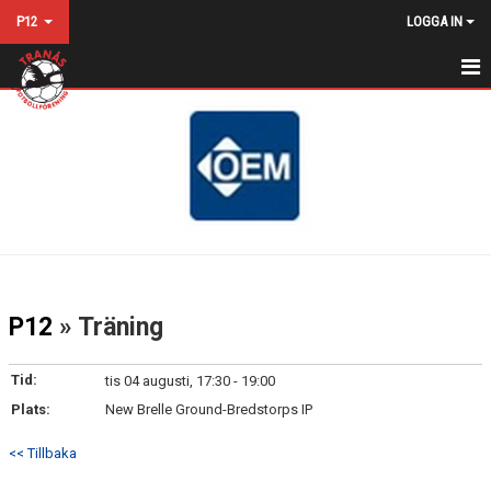
P12
LOGGA IN
HEM
NYHETER
KALENDER
MATCHER
TRUPPEN
P12
» Träning
BILDGALLERI
Tid:
tis 04 augusti, 17:30 - 19:00
DOKUMENT
Plats:
New Brelle Ground-Bredstorps IP
KONTAKT
<< Tillbaka