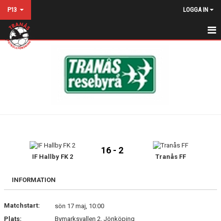
P13
LOGGA IN
HEM
NYHETER
KALENDER
MATCHER
TRUPPEN
16 - 2
BILDGALLERI
IF Hallby FK 2
Tranås FF
DOKUMENT
INFORMATION
KONTAKT
Matchstart:
sön 17 maj, 10:00
Plats:
Bymarksvallen 2, Jönköping