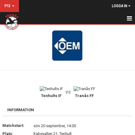
P13
LOGGA IN
HEM
NYHETER
KALENDER
MATCHER
TRUPPEN
vs
BILDGALLERI
Tenhults IF
Tranås FF
DOKUMENT
INFORMATION
KONTAKT
Matchstart:
sön 20 september, 14:00
Plats:
Kabevallen 21, Tenhult