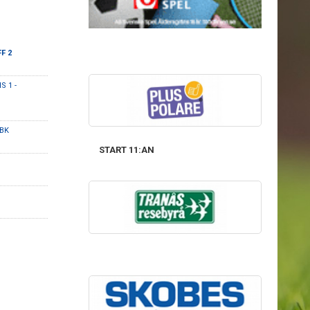
FF 2
S 1 -
 BK
START 11:AN