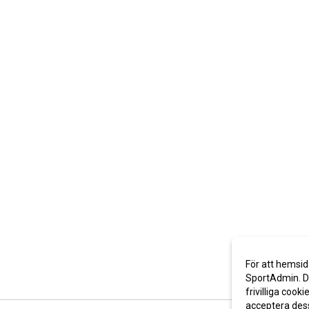
För att hemsid
SportAdmin. De
frivilliga cooki
acceptera des