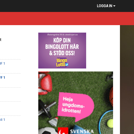
LOGGA IN
R
F 1
FF 1
ll 1