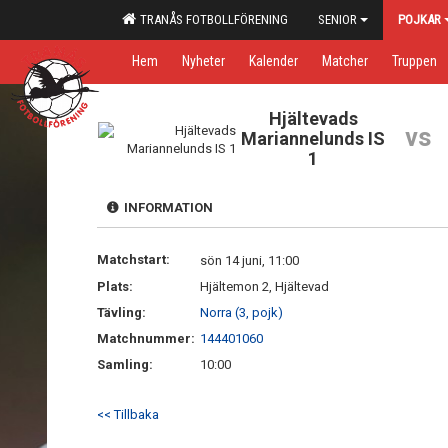
TRANÅS FOTBOLLFÖRENING
SENIOR
POJKAR
Hem
Nyheter
Kalender
Matcher
Truppen
Hjältevads
vs
Mariannelunds IS
1
INFORMATION
Matchstart:
sön 14 juni, 11:00
Plats:
Hjältemon 2, Hjältevad
Tävling:
Norra (3, pojk)
Matchnummer:
144401060
Samling:
10:00
<< Tillbaka