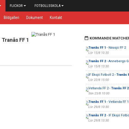
FLICKOR
FOTBOLLSSKOLA
Bildgalleri
Dokument
Kontakt
KOMMANDE MATCHE
Tranås FF 1
Tranås FF 1
- Nässjö FF 2
Lör 15/8 10:30
Tranås FF 2
- Annebergs GI
Lör 15/8 13:30
IF Eksjö Fotboll 2 -
Tranås 
Lör 22/8 15:00
Vetlanda FF 2 -
Tranås FF 2
Sön 23/8 10:00
Tranås FF 1
- Vetlanda FF 1
Lör 29/8 10:30
Tranås FF 2
- IF Eksjö Fotbo
Lör 29/8 13:30