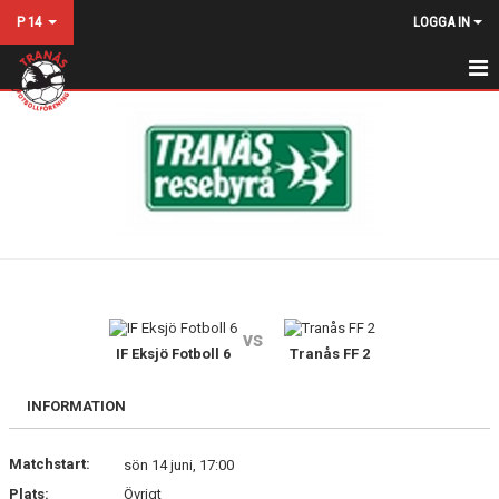
P 14
LOGGA IN
HEM
NYHETER
KALENDER
MATCHER
TRUPPEN
vs
BILDGALLERI
IF Eksjö Fotboll 6
Tranås FF 2
DOKUMENT
INFORMATION
KONTAKT
Matchstart:
sön 14 juni, 17:00
Plats:
Övrigt