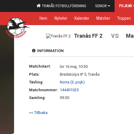
TRANÅS FOTBOLLFÖRENING
SENIOR
POJKAR
Hem
Nyheter
Kalender
Matcher
Truppen
vs
Tranås FF 2
Ma
INFORMATION
Matchstart:
lör 16 maj, 10:30
Plats:
Bredstorps IP 5, Tranås
Tävling:
Norra (3, pojk)
Matchnummer:
144401025
Samling:
09:30
<< Tillbaka