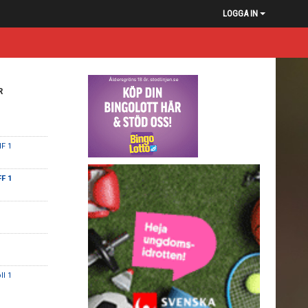
LOGGA IN
R
F 1
FF 1
ll 1