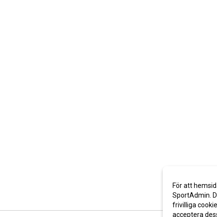
För att hemsid
SportAdmin. De
frivilliga cooki
acceptera des