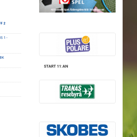
FF 2
S 1 -
 BK
START 11:AN