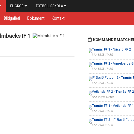
FLICKOR
FOTBOLLSSKOLA
Bildgalleri
Dokument
Kontakt
lmbäcks IF 1
KOMMANDE MATCHE
Tranås FF 1
- Nässjö FF 2
Lör 15/8 10:30
Tranås FF 2
- Annebergs GI
Lör 15/8 13:30
IF Eksjö Fotboll 2 -
Tranås 
Lör 22/8 15:00
Vetlanda FF 2 -
Tranås FF 2
Sön 23/8 10:00
Tranås FF 1
- Vetlanda FF 1
Lör 29/8 10:30
Tranås FF 2
- IF Eksjö Fotbo
Lör 29/8 13:30