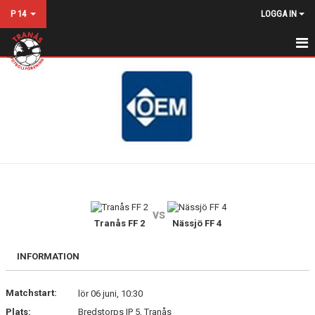
P 14
LOGGA IN
HEM
NYHETER
KALENDER
MATCHER
TRUPPEN
vs
BILDGALLERI
Tranås FF 2
Nässjö FF 4
DOKUMENT
INFORMATION
KONTAKT
Matchstart:
lör 06 juni, 10:30
Plats:
Bredstorps IP 5, Tranås