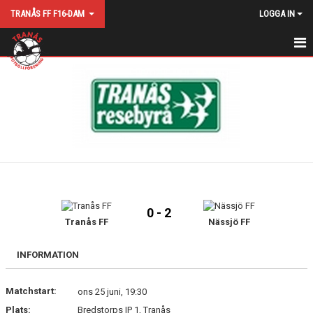
TRANÅS FF F16-DAM
LOGGA IN
HEM
NYHETER
KALENDER
MATCHER
TRUPPEN
0 - 2
BILDGALLERI
Tranås FF
Nässjö FF
DOKUMENT
INFORMATION
KONTAKT
Matchstart:
ons 25 juni, 19:30
Plats:
Bredstorps IP 1, Tranås