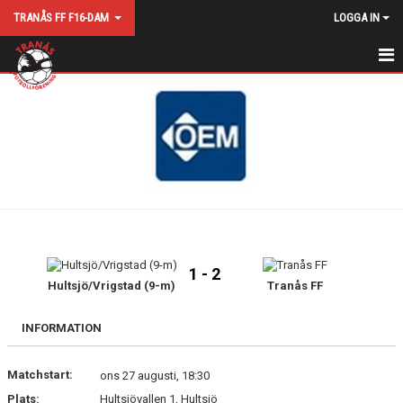
TRANÅS FF F16-DAM
LOGGA IN
HEM
NYHETER
KALENDER
MATCHER
TRUPPEN
1 - 2
BILDGALLERI
Hultsjö/Vrigstad (9-m)
Tranås FF
DOKUMENT
INFORMATION
KONTAKT
Matchstart:
ons 27 augusti, 18:30
Plats:
Hultsjövallen 1, Hultsjö