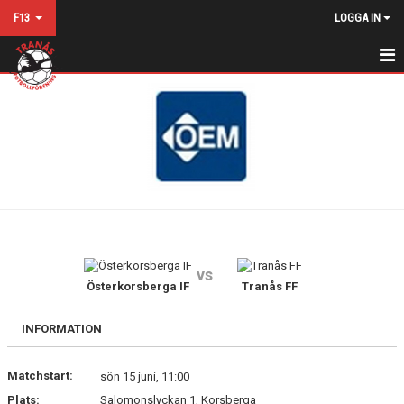
F13
LOGGA IN
HEM
NYHETER
KALENDER
MATCHER
TRUPPEN
vs
BILDGALLERI
Österkorsberga IF
Tranås FF
DOKUMENT
INFORMATION
KONTAKT
Matchstart:
sön 15 juni, 11:00
Plats:
Salomonslyckan 1, Korsberga