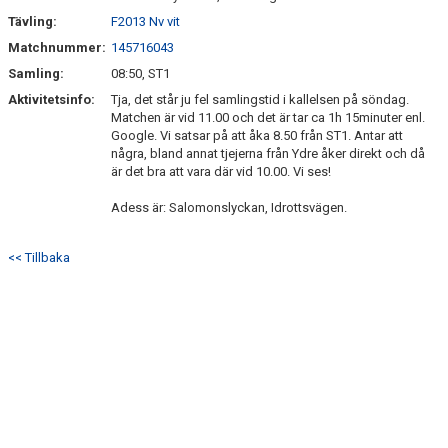
Tävling:
F2013 Nv vit
Matchnummer:
145716043
Samling:
08:50, ST1
Aktivitetsinfo:
Tja, det står ju fel samlingstid i kallelsen på söndag.
Matchen är vid 11.00 och det är tar ca 1h 15minuter enl.
Google. Vi satsar på att åka 8.50 från ST1. Antar att
några, bland annat tjejerna från Ydre åker direkt och då
är det bra att vara där vid 10.00. Vi ses!
Adess är: Salomonslyckan, Idrottsvägen.
<< Tillbaka