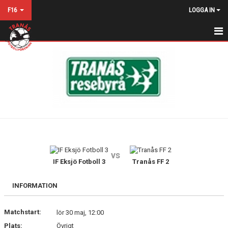
F16
LOGGA IN
HEM
NYHETER
KALENDER
MATCHER
TRUPPEN
vs
BILDGALLERI
IF Eksjö Fotboll 3
Tranås FF 2
DOKUMENT
INFORMATION
KONTAKT
Matchstart:
lör 30 maj, 12:00
Plats:
Övrigt