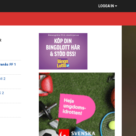
LOGGA IN
R
ranås FF 1
ll 2
 2