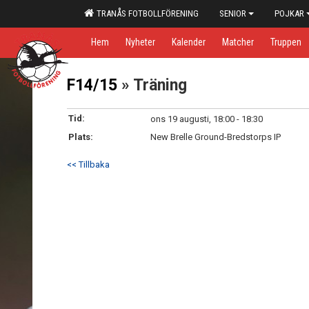
TRANÅS FOTBOLLFÖRENING
SENIOR
POJKAR
Hem
Nyheter
Kalender
Matcher
Truppen
F14/15
» Träning
Tid:
ons 19 augusti, 18:00 - 18:30
Plats:
New Brelle Ground-Bredstorps IP
<< Tillbaka