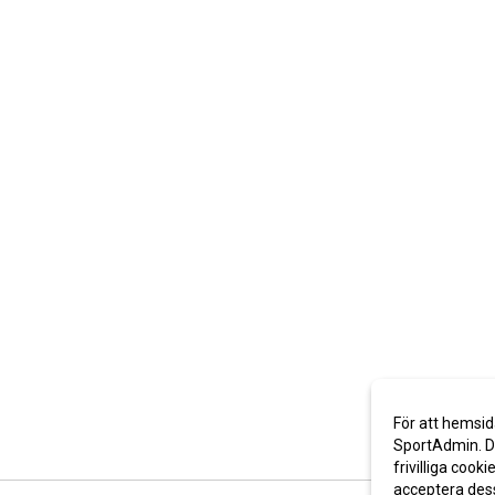
För att hemsid
SportAdmin. De
frivilliga cooki
acceptera des