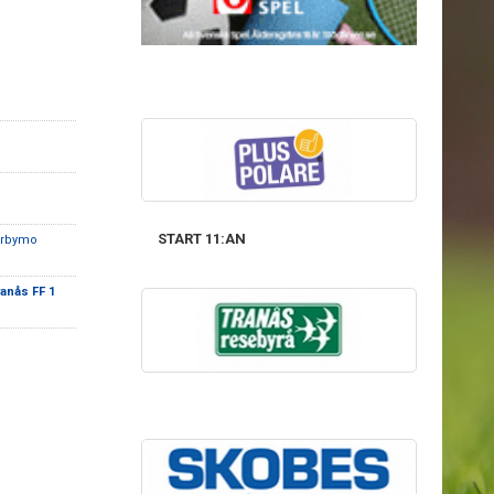
START 11:AN
erbymo
anås FF 1