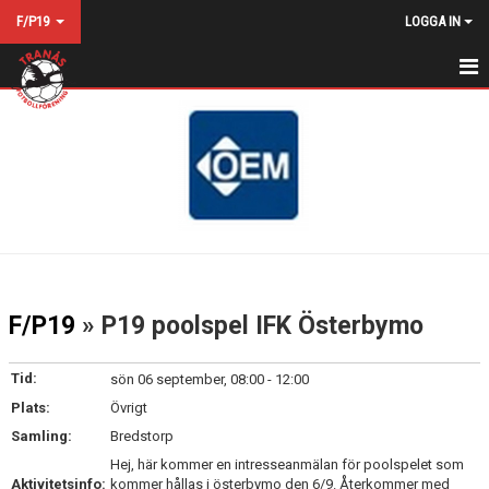
F/P19
LOGGA IN
HEM
NYHETER
KALENDER
MATCHER
TRUPPEN
F/P19
» P19 poolspel IFK Österbymo
BILDGALLERI
Tid:
sön 06 september, 08:00 - 12:00
DOKUMENT
Plats:
Övrigt
Samling:
Bredstorp
KONTAKT
Hej, här kommer en intresseanmälan för poolspelet som
Aktivitetsinfo:
kommer hållas i österbymo den 6/9. Återkommer med