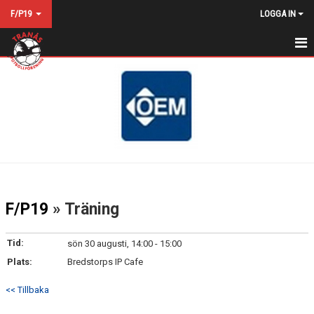
F/P19
LOGGA IN
HEM
NYHETER
KALENDER
MATCHER
TRUPPEN
F/P19
» Träning
BILDGALLERI
Tid:
sön 30 augusti, 14:00 - 15:00
DOKUMENT
Plats:
Bredstorps IP Cafe
KONTAKT
<< Tillbaka