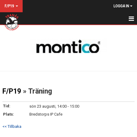
F/P19
LOGGA IN
HEM
NYHETER
KALENDER
MATCHER
TRUPPEN
F/P19
» Träning
BILDGALLERI
Tid:
sön 23 augusti, 14:00 - 15:00
DOKUMENT
Plats:
Bredstorps IP Cafe
KONTAKT
<< Tillbaka