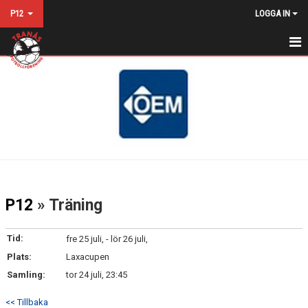
P12
LOGGA IN
HEM
NYHETER
KALENDER
MATCHER
TRUPPEN
P12
» Träning
BILDGALLERI
Tid:
fre 25 juli, - lör 26 juli,
DOKUMENT
Plats:
Laxacupen
Samling:
tor 24 juli, 23:45
KONTAKT
<< Tillbaka