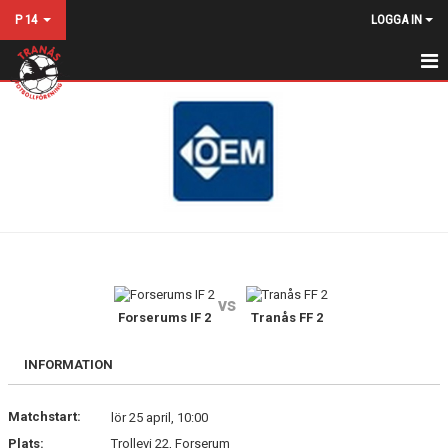
P 14
LOGGA IN
HEM
NYHETER
KALENDER
MATCHER
TRUPPEN
vs
BILDGALLERI
Forserums IF 2
Tranås FF 2
DOKUMENT
INFORMATION
KONTAKT
Matchstart:
lör 25 april, 10:00
Plats:
Trollevi 22, Forserum