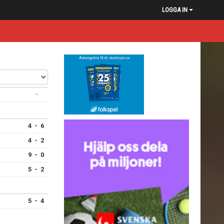
LOGGA IN
-
4 - 6
4 - 2
9 - 0
5 - 2
5 - 4