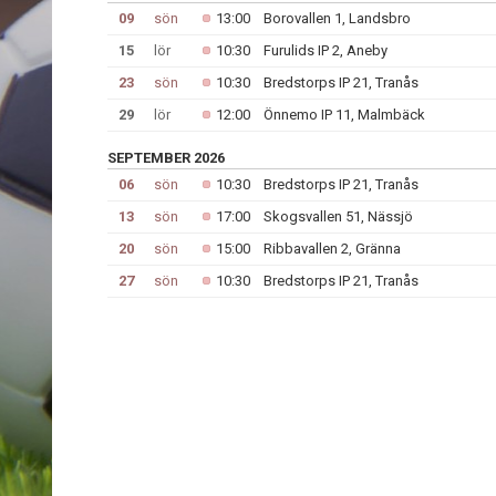
09
sön
13:00
Borovallen 1, Landsbro
15
lör
10:30
Furulids IP 2, Aneby
23
sön
10:30
Bredstorps IP 21, Tranås
29
lör
12:00
Önnemo IP 11, Malmbäck
SEPTEMBER 2026
06
sön
10:30
Bredstorps IP 21, Tranås
13
sön
17:00
Skogsvallen 51, Nässjö
20
sön
15:00
Ribbavallen 2, Gränna
27
sön
10:30
Bredstorps IP 21, Tranås