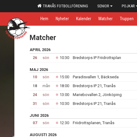
TRANÅS FOTBOLLFÖRENING
SENIOR
POJKAR
Hem
Nyheter
Kalender
Matcher
Truppen
Matcher
APRIL 2026
26
sön
10:30
Bredstorps IP Friidrottsplan
MAJ 2026
10
sön
15:00
Paradisvallen 1, Bäckseda
18
mån
18:00
Bredstorps IP 21, Tranås
24
sön
13:00
Mariebovallen 2, Jönköping
31
sön
10:30
Bredstorps IP 21, Tranås
JUNI 2026
07
sön
12:30
Friidrottsplanen, Tranås
AUGUSTI 2026