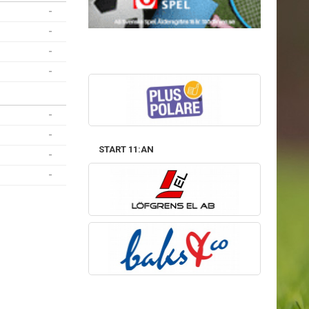
-
-
-
-
-
-
START 11:AN
-
-
SAMARBETSPARTNER