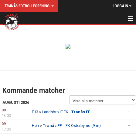
TRANÅS FOTBOLLFÖRENING
LOGGA IN
HEM
NYHETER
KALENDER
KONTAKT
HITTA HIT
Kommande matcher
MATCHER
AUGUSTI 2026
VÅRA LAG
09
F13
»
Landsbro IF FK -
Tranås FF
-
13:00
MEDLEMS/DELTAGARAVGIFT
09
Herr
»
Tranås FF
- IFK Österbymo (9-m)
-
17:00
STYRELSE