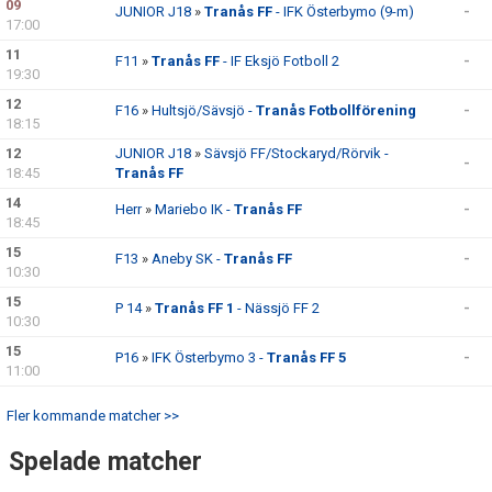
09
JUNIOR J18
»
Tranås FF
- IFK Österbymo (9-m)
-
17:00
DOKUMENT
11
F11
»
Tranås FF
- IF Eksjö Fotboll 2
-
19:30
BILDGALLERI
12
F16
»
Hultsjö/Sävsjö -
Tranås Fotbollförening
-
18:15
TIPSPROMENAD
12
JUNIOR J18
»
Sävsjö FF/Stockaryd/Rörvik -
-
18:45
Tranås FF
UNGDOMSSEKTION
14
Herr
»
Mariebo IK -
Tranås FF
-
18:45
KIOSKSCHEMA 2026
15
F13
»
Aneby SK -
Tranås FF
-
10:30
15
P 14
»
Tranås FF 1
- Nässjö FF 2
-
10:30
15
P16
»
IFK Österbymo 3 -
Tranås FF 5
-
11:00
Fler kommande matcher >>
Spelade matcher