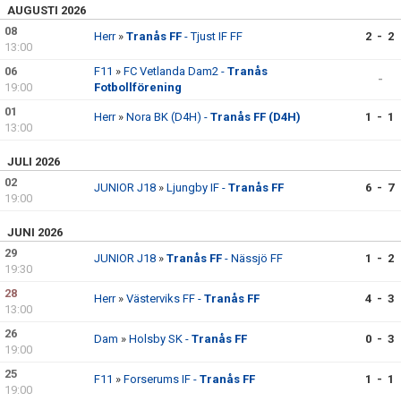
AUGUSTI 2026
08
Herr
»
Tranås FF
- Tjust IF FF
2 - 2
13:00
06
F11
»
FC Vetlanda Dam2 -
Tranås
-
19:00
Fotbollförening
01
Herr
»
Nora BK (D4H) -
Tranås FF (D4H)
1 - 1
13:00
JULI 2026
02
JUNIOR J18
»
Ljungby IF -
Tranås FF
6 - 7
19:00
JUNI 2026
29
JUNIOR J18
»
Tranås FF
- Nässjö FF
1 - 2
19:30
28
Herr
»
Västerviks FF -
Tranås FF
4 - 3
13:00
26
Dam
»
Holsby SK -
Tranås FF
0 - 3
19:00
25
F11
»
Forserums IF -
Tranås FF
1 - 1
19:00