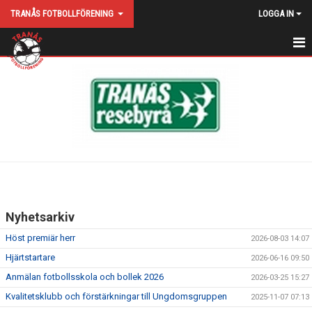
TRANÅS FOTBOLLFÖRENING
LOGGA IN
HEM
NYHETER
KALENDER
KONTAKT
HITTA HIT
Nyhetsarkiv
MATCHER
Höst premiär herr
2026-08-03 14:07
VÅRA LAG
Hjärtstartare
2026-06-16 09:50
Anmälan fotbollsskola och bollek 2026
2026-03-25 15:27
MEDLEMS/DELTAGARAVGIFT
Kvalitetsklubb och förstärkningar till Ungdomsgruppen
2025-11-07 07:13
STYRELSE