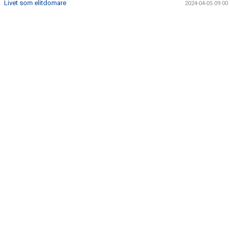
Livet som elitdomare
2024-04-05 09:00
DOKUMENT
BILDGALLERI
TIPSPROMENAD
UNGDOMSSEKTION
KIOSKSCHEMA 2026