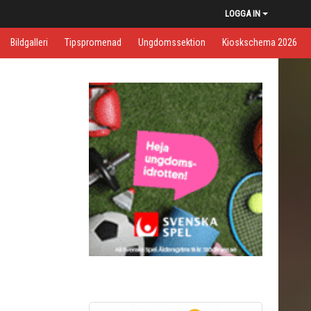
LOGGA IN
Bildgalleri
Tipspromenad
Ungdomssektion
Kioskschema 2026