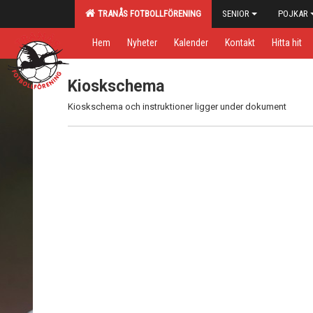
TRANÅS FOTBOLLFÖRENING
SENIOR
POJKAR
Hem
Nyheter
Kalender
Kontakt
Hitta hit
Kioskschema
Kioskschema och instruktioner ligger under dokument