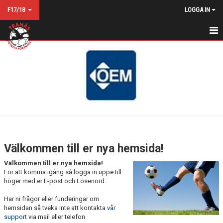
F17/18
LOGGA IN
HEM
NYHETER
KALENDER
MATCHER
TRUPPEN
Välkommen till er nya hemsida!
BILDGALLERI
Välkommen till er nya hemsida!
För att komma igång så logga in uppe till
DOKUMENT
höger med er E-post och Lösenord.
Har ni frågor eller funderingar om
KONTAKT
hemsidan så tveka inte att kontakta
vår
support
via mail eller telefon.