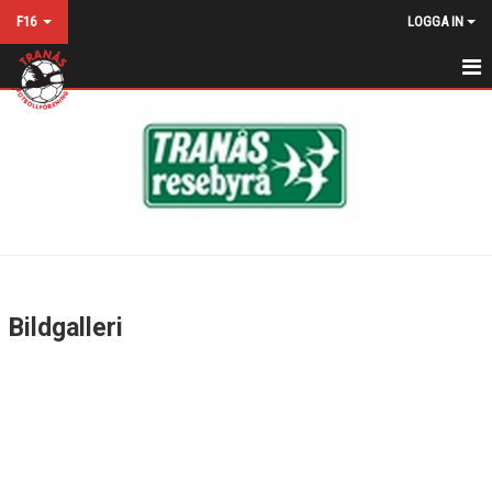
F16
LOGGA IN
HEM
NYHETER
KALENDER
MATCHER
TRUPPEN
Bildgalleri
BILDGALLERI
DOKUMENT
KONTAKT