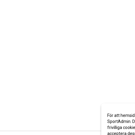
För att hemsid
SportAdmin. De
frivilliga cooki
acceptera des