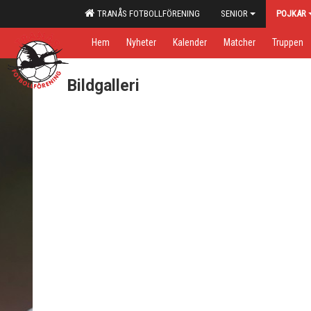
TRANÅS FOTBOLLFÖRENING
SENIOR
POJKAR
Hem
Nyheter
Kalender
Matcher
Truppen
Bildgalleri