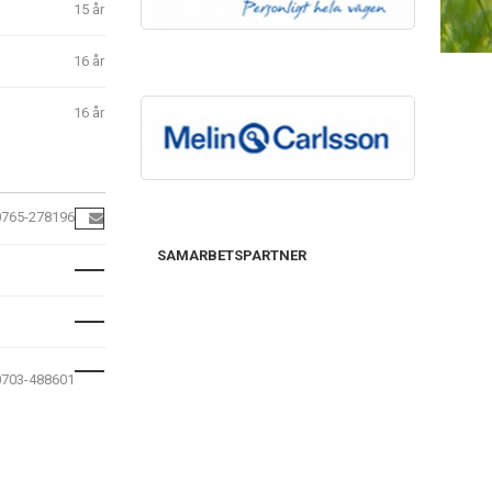
15 år
16 år
16 år
0765-278196
SAMARBETSPARTNER
0703-488601