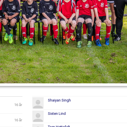
Shaiyan Singh
16 år
Sixten Lind
16 år
Tom Hettefelt