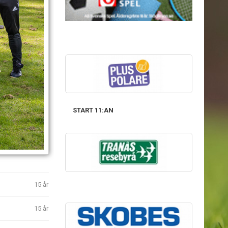
START 11:AN
15 år
15 år