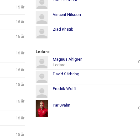
15 år
Vincent Nilsson
16 år
Ziad Khatib
16 år
Ledare
16 år
Magnus Ahlgren
Ledare
16 år
David Särbring
15 år
Fredrik Wolff
16 år
Pär Svahn
16 år
15 år