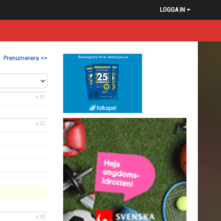
LOGGA IN
Prenumerera >>
v.31
v.32
v.33