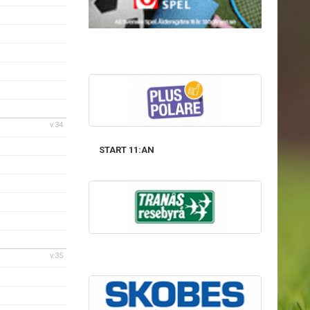
v.34
START 11:AN
v.35