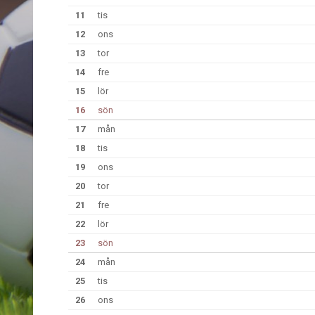
11
tis
12
ons
13
tor
14
fre
15
lör
16
sön
17
mån
18
tis
19
ons
20
tor
21
fre
22
lör
23
sön
24
mån
25
tis
26
ons