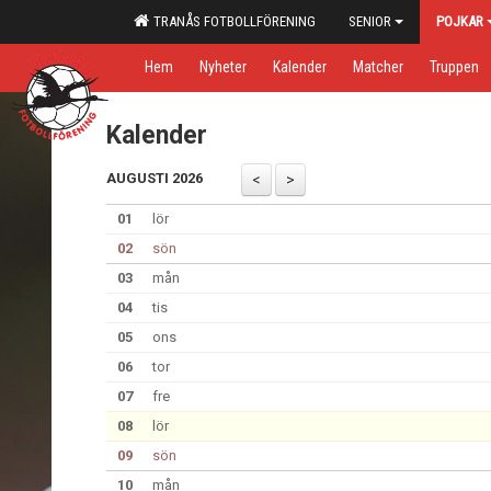
TRANÅS FOTBOLLFÖRENING
SENIOR
POJKAR
Hem
Nyheter
Kalender
Matcher
Truppen
Kalender
AUGUSTI 2026
01
lör
02
sön
03
mån
04
tis
05
ons
06
tor
07
fre
08
lör
09
sön
10
mån