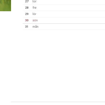
27
tor
28
fre
29
lör
30
sön
31
mån