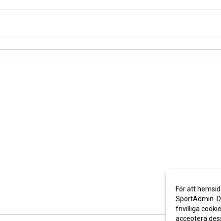
För att hemsid
SportAdmin. De
frivilliga cooki
acceptera des