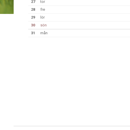
27
tor
28
fre
29
lör
30
sön
31
mån