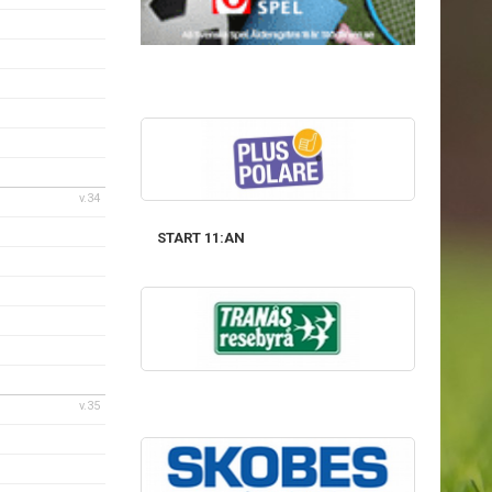
v.34
START 11:AN
v.35