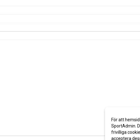
För att hemsid
SportAdmin. De
frivilliga cooki
acceptera des