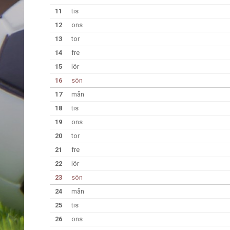
11
tis
12
ons
13
tor
14
fre
15
lör
16
sön
17
mån
18
tis
19
ons
20
tor
21
fre
22
lör
23
sön
24
mån
25
tis
26
ons