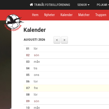
TRANÅS FOTBOLLFÖRENING
SENIOR
POJKAR
Hem
Nyheter
Kalender
Matcher
Truppen
Kalender
AUGUSTI 2026
01
lör
02
sön
03
mån
04
tis
05
ons
06
tor
07
fre
08
lör
09
sön
10
mån