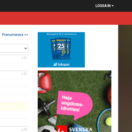
LOGGA IN
Prenumerera >>
v.31
v.32
v.33