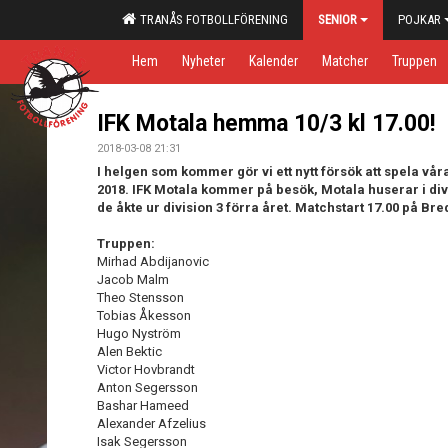
TRANÅS FOTBOLLFÖRENING
SENIOR
POJKAR
Hem
Nyheter
Kalender
Matcher
Truppen
IFK Motala hemma 10/3 kl 17.00!
2018-03-08 21:31
I helgen som kommer gör vi ett nytt försök att spela vå
2018. IFK Motala kommer på besök, Motala huserar i di
de åkte ur division 3 förra året. Matchstart 17.00 på Bred
Truppen:
Mirhad Abdijanovic
Jacob Malm
Theo Stensson
Tobias Åkesson
Hugo Nyström
Alen Bektic
Victor Hovbrandt
Anton Segersson
Bashar Hameed
Alexander Afzelius
Isak Segersson