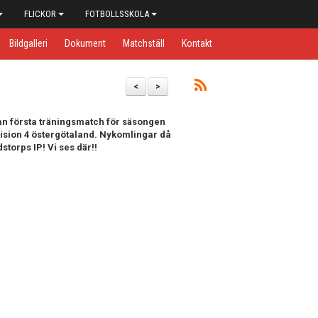
FLICKOR
FOTBOLLSSKOLA
Bildgalleri
Dokument
Matchställ
Kontakt
<
>
ran första träningsmatch för säsongen
vision 4 östergötaland. Nykomlingar då
storps IP! Vi ses där!!