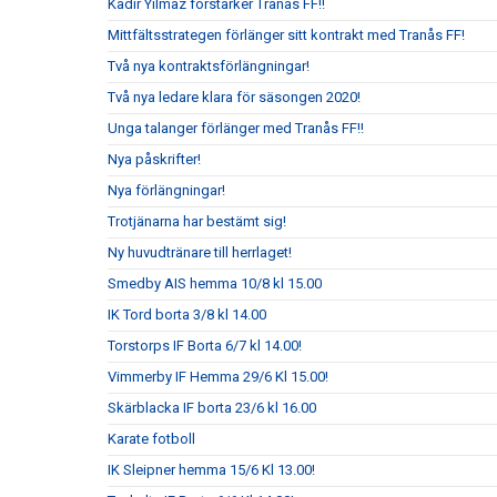
Kadir Yilmaz förstärker Tranås FF!!
Mittfältsstrategen förlänger sitt kontrakt med Tranås FF!
Två nya kontraktsförlängningar!
Två nya ledare klara för säsongen 2020!
Unga talanger förlänger med Tranås FF!!
Nya påskrifter!
Nya förlängningar!
Trotjänarna har bestämt sig!
Ny huvudtränare till herrlaget!
Smedby AIS hemma 10/8 kl 15.00
IK Tord borta 3/8 kl 14.00
Torstorps IF Borta 6/7 kl 14.00!
Vimmerby IF Hemma 29/6 Kl 15.00!
Skärblacka IF borta 23/6 kl 16.00
Karate fotboll
IK Sleipner hemma 15/6 Kl 13.00!