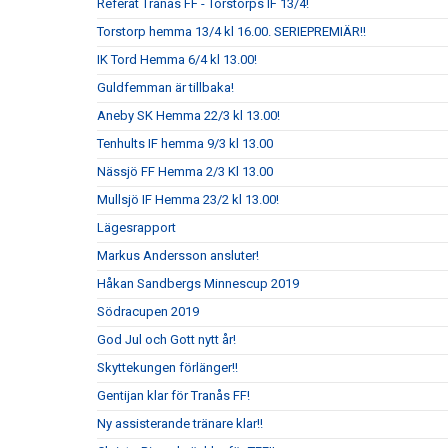
Referat Tranås FF - Torstorps IF 13/4!
Torstorp hemma 13/4 kl 16.00. SERIEPREMIÄR!!
IK Tord Hemma 6/4 kl 13.00!
Guldfemman är tillbaka!
Aneby SK Hemma 22/3 kl 13.00!
Tenhults IF hemma 9/3 kl 13.00
Nässjö FF Hemma 2/3 Kl 13.00
Mullsjö IF Hemma 23/2 kl 13.00!
Lägesrapport
Markus Andersson ansluter!
Håkan Sandbergs Minnescup 2019
Södracupen 2019
God Jul och Gott nytt år!
Skyttekungen förlänger!!
Gentijan klar för Tranås FF!
Ny assisterande tränare klar!!