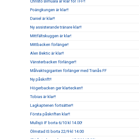
Christo Bimuala är klar för TFF!!
Poängkungen är klar!!
Daniel är klar!!
Ny assisterande tränare klar!!
Mittfältskuggen är klar!
Mittbacken förlänger!
Alen Bektic är klar!!
Vänsterbacken förlänger!!
Målvaktsgiganten förlänger med Tranås FF
Ny påskrift!!
Högerbacken ger klartecken!!
Tobias är klar!!
Lagkaptenen fortsätter!!
Första påskriften klar!!
Mullsjö IF borta 6/10 kl 14.00!
Ölmstad IS borta 22/9 kl 14.00