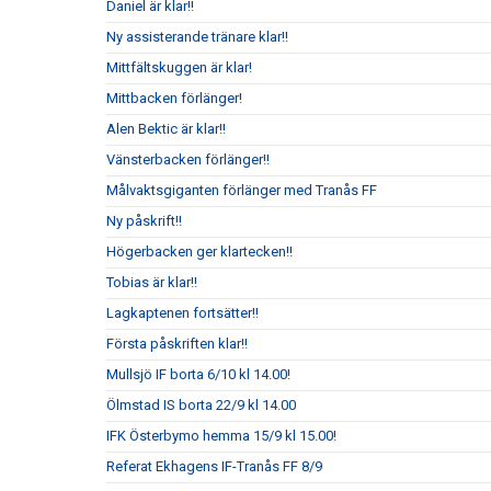
Daniel är klar!!
Ny assisterande tränare klar!!
Mittfältskuggen är klar!
Mittbacken förlänger!
Alen Bektic är klar!!
Vänsterbacken förlänger!!
Målvaktsgiganten förlänger med Tranås FF
Ny påskrift!!
Högerbacken ger klartecken!!
Tobias är klar!!
Lagkaptenen fortsätter!!
Första påskriften klar!!
Mullsjö IF borta 6/10 kl 14.00!
Ölmstad IS borta 22/9 kl 14.00
IFK Österbymo hemma 15/9 kl 15.00!
Referat Ekhagens IF-Tranås FF 8/9