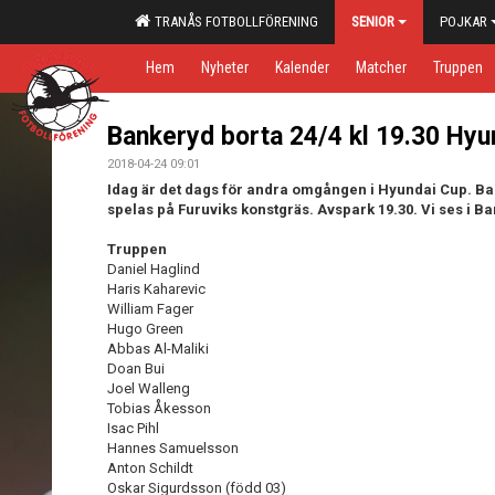
TRANÅS FOTBOLLFÖRENING
SENIOR
POJKAR
Hem
Nyheter
Kalender
Matcher
Truppen
Bankeryd borta 24/4 kl 19.30 Hyu
2018-04-24 09:01
Idag är det dags för andra omgången i Hyundai Cup. B
spelas på Furuviks konstgräs. Avspark 19.30. Vi ses i Ba
Truppen
Daniel Haglind
Haris Kaharevic
William Fager
Hugo Green
Abbas Al-Maliki
Doan Bui
Joel Walleng
Tobias Åkesson
Isac Pihl
Hannes Samuelsson
Anton Schildt
Oskar Sigurdsson (född 03)