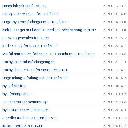
Handelsbankens futsal cup
2019-12-12 13:52
Ludvig Stahre är klar för Tranås FF!
2019-12-06 14:12
Hugo Nyström förlänger med Tranås FF
2019-12-04 13:10
Isak förlänger sitt kontrakt med TFF över säsongen 2020!
2019-12-03 13:10
Försvarsgeneralen förlänger!!
2019-11-25 15:33
Kadir Yilmaz förstärker Tranås FF!!
2019-11-22 14:01
Mittfältsstrategen förlänger sitt kontrakt med Tranås FF!
2019-11-20 13:42
Två nya kontraktsförlängningar!
2019-11-20 11:00
Två nya ledare klara för säsongen 2020!
2019-11-19 14:01
Unga talanger förlänger med Tranås FF!!
2019-11-04 14:09
Nya påskrifter!
2019-10-31 14:02
Nya förlängningar!
2019-10-30 09:39
Trotjänarna har bestämt sig!
2019-10-29 13:25
Ny huvudtränare till herrlaget!
2019-10-24 14:00
Smedby AIS hemma 10/8 kl 15.00
2019-08-09 07:33
IK Tord borta 3/8 kl 14.00
2019-08-02 07:35