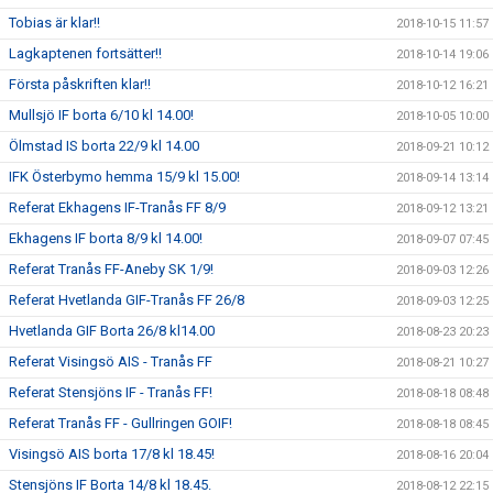
Tobias är klar!!
2018-10-15 11:57
Lagkaptenen fortsätter!!
2018-10-14 19:06
Första påskriften klar!!
2018-10-12 16:21
Mullsjö IF borta 6/10 kl 14.00!
2018-10-05 10:00
Ölmstad IS borta 22/9 kl 14.00
2018-09-21 10:12
IFK Österbymo hemma 15/9 kl 15.00!
2018-09-14 13:14
Referat Ekhagens IF-Tranås FF 8/9
2018-09-12 13:21
Ekhagens IF borta 8/9 kl 14.00!
2018-09-07 07:45
Referat Tranås FF-Aneby SK 1/9!
2018-09-03 12:26
Referat Hvetlanda GIF-Tranås FF 26/8
2018-09-03 12:25
Hvetlanda GIF Borta 26/8 kl14.00
2018-08-23 20:23
Referat Visingsö AIS - Tranås FF
2018-08-21 10:27
Referat Stensjöns IF - Tranås FF!
2018-08-18 08:48
Referat Tranås FF - Gullringen GOIF!
2018-08-18 08:45
Visingsö AIS borta 17/8 kl 18.45!
2018-08-16 20:04
Stensjöns IF Borta 14/8 kl 18.45.
2018-08-12 22:15