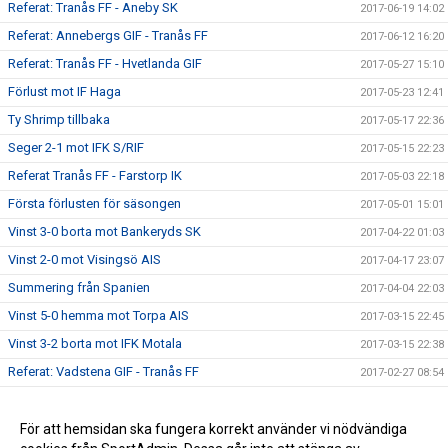
Referat: Tranås FF - Aneby SK
2017-06-19 14:02
Referat: Annebergs GIF - Tranås FF
2017-06-12 16:20
Referat: Tranås FF - Hvetlanda GIF
2017-05-27 15:10
Förlust mot IF Haga
2017-05-23 12:41
Ty Shrimp tillbaka
2017-05-17 22:36
Seger 2-1 mot IFK S/RIF
2017-05-15 22:23
Referat Tranås FF - Farstorp IK
2017-05-03 22:18
Första förlusten för säsongen
2017-05-01 15:01
Vinst 3-0 borta mot Bankeryds SK
2017-04-22 01:03
Vinst 2-0 mot Visingsö AIS
2017-04-17 23:07
Summering från Spanien
2017-04-04 22:03
Vinst 5-0 hemma mot Torpa AIS
2017-03-15 22:45
Vinst 3-2 borta mot IFK Motala
2017-03-15 22:38
Referat: Vadstena GIF - Tranås FF
2017-02-27 08:54
Första veckan ute är nu avklarad
2017-02-09 23:30
Räckte inte hela vägen
För att hemsidan ska fungera korrekt använder vi nödvändiga
2017-02-06 12:25