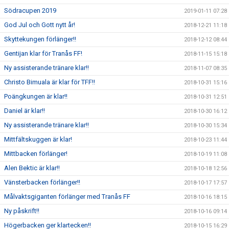
Södracupen 2019
2019-01-11 07:28
God Jul och Gott nytt år!
2018-12-21 11:18
Skyttekungen förlänger!!
2018-12-12 08:44
Gentijan klar för Tranås FF!
2018-11-15 15:18
Ny assisterande tränare klar!!
2018-11-07 08:35
Christo Bimuala är klar för TFF!!
2018-10-31 15:16
Poängkungen är klar!!
2018-10-31 12:51
Daniel är klar!!
2018-10-30 16:12
Ny assisterande tränare klar!!
2018-10-30 15:34
Mittfältskuggen är klar!
2018-10-23 11:44
Mittbacken förlänger!
2018-10-19 11:08
Alen Bektic är klar!!
2018-10-18 12:56
Vänsterbacken förlänger!!
2018-10-17 17:57
Målvaktsgiganten förlänger med Tranås FF
2018-10-16 18:15
Ny påskrift!!
2018-10-16 09:14
Högerbacken ger klartecken!!
2018-10-15 16:29