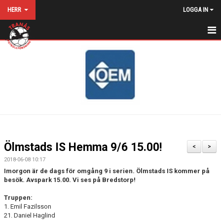
HERR
LOGGA IN
HEM
NYHETER
KALENDER
MATCHER
TRUPPEN
Ölmstads IS Hemma 9/6 15.00!
<
>
BILDGALLERI
2018-06-08 10:17
Imorgon är de dags för omgång 9 i serien. Ölmstads IS kommer på
DOKUMENT
besök. Avspark 15.00. Vi ses på Bredstorp!
Truppen:
MATCHSTÄLL
1. Emil Fazilsson
21. Daniel Haglind
KONTAKT