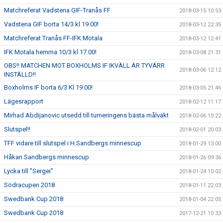
Matchreferat Vadstena GIF-Tranås FF
2018-03-15 10:53
Vadstena GIF borta 14/3 kl 19.00!
2018-03-12 22:35
Matchreferat Tranås FF-IFK Motala
2018-03-12 12:41
IFK Motala hemma 10/3 kl 17.00!
2018-03-08 21:31
OBS!! MATCHEN MOT BOXHOLMS IF IKVÄLL ÄR TYVÄRR
2018-03-06 12:12
INSTÄLLD!!
Boxholms IF borta 6/3 Kl 19.00!
2018-03-05 21:46
Lägesrapport
2018-02-12 11:17
Mirhad Abdijanovic utsedd till turneringens bästa målvakt
2018-02-06 10:22
Slutspel!!
2018-02-01 20:03
TFF vidare till slutspel i H.Sandbergs minnescup
2018-01-29 13:00
Håkan Sandbergs minnescup
2018-01-26 09:36
Lycka till "Sergei"
2018-01-24 10:02
Södracupen 2018
2018-01-11 22:03
Swedbank Cup 2018
2018-01-04 22:05
Swedbank Cup 2018
2017-12-21 10:33