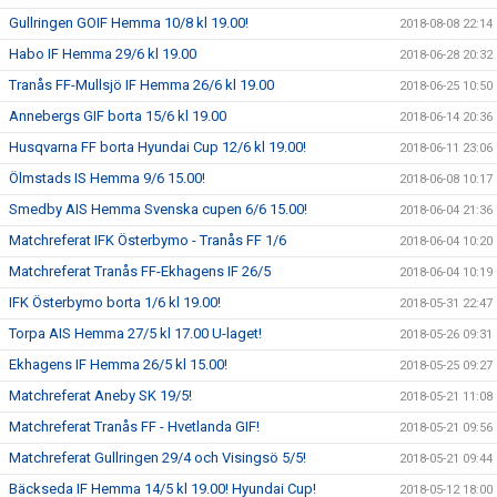
Gullringen GOIF Hemma 10/8 kl 19.00!
2018-08-08 22:14
Habo IF Hemma 29/6 kl 19.00
2018-06-28 20:32
Tranås FF-Mullsjö IF Hemma 26/6 kl 19.00
2018-06-25 10:50
Annebergs GIF borta 15/6 kl 19.00
2018-06-14 20:36
Husqvarna FF borta Hyundai Cup 12/6 kl 19.00!
2018-06-11 23:06
Ölmstads IS Hemma 9/6 15.00!
2018-06-08 10:17
Smedby AIS Hemma Svenska cupen 6/6 15.00!
2018-06-04 21:36
Matchreferat IFK Österbymo - Tranås FF 1/6
2018-06-04 10:20
Matchreferat Tranås FF-Ekhagens IF 26/5
2018-06-04 10:19
IFK Österbymo borta 1/6 kl 19.00!
2018-05-31 22:47
Torpa AIS Hemma 27/5 kl 17.00 U-laget!
2018-05-26 09:31
Ekhagens IF Hemma 26/5 kl 15.00!
2018-05-25 09:27
Matchreferat Aneby SK 19/5!
2018-05-21 11:08
Matchreferat Tranås FF - Hvetlanda GIF!
2018-05-21 09:56
Matchreferat Gullringen 29/4 och Visingsö 5/5!
2018-05-21 09:44
Bäckseda IF Hemma 14/5 kl 19.00! Hyundai Cup!
2018-05-12 18:00