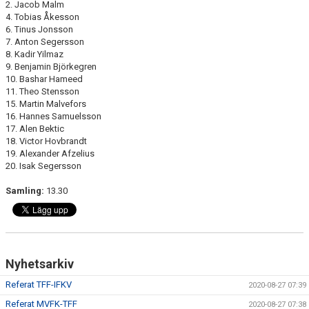
2. Jacob Malm
4. Tobias Åkesson
6. Tinus Jonsson
7. Anton Segersson
8. Kadir Yilmaz
9. Benjamin Björkegren
10. Bashar Hameed
11. Theo Stensson
15. Martin Malvefors
16. Hannes Samuelsson
17. Alen Bektic
18. Victor Hovbrandt
19. Alexander Afzelius
20. Isak Segersson
Samling:
13.30
Nyhetsarkiv
Referat TFF-IFKV
2020-08-27 07:39
Referat MVFK-TFF
2020-08-27 07:38