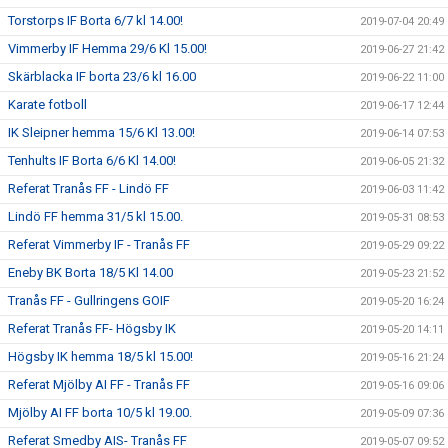
Torstorps IF Borta 6/7 kl 14.00!
2019-07-04 20:49
Vimmerby IF Hemma 29/6 Kl 15.00!
2019-06-27 21:42
Skärblacka IF borta 23/6 kl 16.00
2019-06-22 11:00
Karate fotboll
2019-06-17 12:44
IK Sleipner hemma 15/6 Kl 13.00!
2019-06-14 07:53
Tenhults IF Borta 6/6 Kl 14.00!
2019-06-05 21:32
Referat Tranås FF - Lindö FF
2019-06-03 11:42
Lindö FF hemma 31/5 kl 15.00.
2019-05-31 08:53
Referat Vimmerby IF - Tranås FF
2019-05-29 09:22
Eneby BK Borta 18/5 Kl 14.00
2019-05-23 21:52
Tranås FF - Gullringens GOIF
2019-05-20 16:24
Referat Tranås FF- Högsby IK
2019-05-20 14:11
Högsby IK hemma 18/5 kl 15.00!
2019-05-16 21:24
Referat Mjölby AI FF - Tranås FF
2019-05-16 09:06
Mjölby AI FF borta 10/5 kl 19.00.
2019-05-09 07:36
Referat Smedby AIS- Tranås FF
2019-05-07 09:52