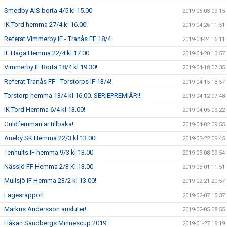
Smedby AIS borta 4/5 kl 15.00
2019-05-03 09:15
IK Tord hemma 27/4 kl 16.00!
2019-04-26 11:51
Referat Vimmerby IF - Tranås FF 18/4
2019-04-24 16:11
IF Haga Hemma 22/4 kl 17.00
2019-04-20 13:57
Vimmerby IF Borta 18/4 kl 19.30!
2019-04-18 07:35
Referat Tranås FF - Torstorps IF 13/4!
2019-04-15 13:57
Torstorp hemma 13/4 kl 16.00. SERIEPREMIÄR!!
2019-04-12 07:48
IK Tord Hemma 6/4 kl 13.00!
2019-04-05 09:22
Guldfemman är tillbaka!
2019-04-02 09:55
Aneby SK Hemma 22/3 kl 13.00!
2019-03-22 09:45
Tenhults IF hemma 9/3 kl 13.00
2019-03-08 09:54
Nässjö FF Hemma 2/3 Kl 13.00
2019-03-01 11:51
Mullsjö IF Hemma 23/2 kl 13.00!
2019-02-21 20:57
Lägesrapport
2019-02-07 15:37
Markus Andersson ansluter!
2019-02-05 08:55
Håkan Sandbergs Minnescup 2019
2019-01-27 18:19