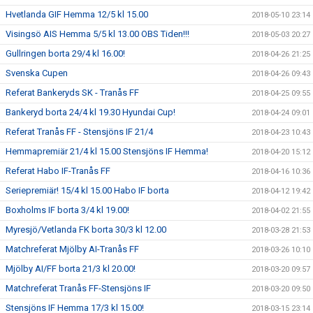
Hvetlanda GIF Hemma 12/5 kl 15.00
2018-05-10 23:14
Visingsö AIS Hemma 5/5 kl 13.00 OBS Tiden!!!
2018-05-03 20:27
Gullringen borta 29/4 kl 16.00!
2018-04-26 21:25
Svenska Cupen
2018-04-26 09:43
Referat Bankeryds SK - Tranås FF
2018-04-25 09:55
Bankeryd borta 24/4 kl 19.30 Hyundai Cup!
2018-04-24 09:01
Referat Tranås FF - Stensjöns IF 21/4
2018-04-23 10:43
Hemmapremiär 21/4 kl 15.00 Stensjöns IF Hemma!
2018-04-20 15:12
Referat Habo IF-Tranås FF
2018-04-16 10:36
Seriepremiär! 15/4 kl 15.00 Habo IF borta
2018-04-12 19:42
Boxholms IF borta 3/4 kl 19.00!
2018-04-02 21:55
Myresjö/Vetlanda FK borta 30/3 kl 12.00
2018-03-28 21:53
Matchreferat Mjölby AI-Tranås FF
2018-03-26 10:10
Mjölby AI/FF borta 21/3 kl 20.00!
2018-03-20 09:57
Matchreferat Tranås FF-Stensjöns IF
2018-03-20 09:50
Stensjöns IF Hemma 17/3 kl 15.00!
2018-03-15 23:14