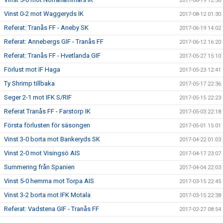
2017-08-19 12:56
Vinst 0-2 mot Waggeryds IK
2017-08-12 01:30
Referat: Tranås FF - Aneby SK
2017-06-19 14:02
Referat: Annebergs GIF - Tranås FF
2017-06-12 16:20
Referat: Tranås FF - Hvetlanda GIF
2017-05-27 15:10
Förlust mot IF Haga
2017-05-23 12:41
Ty Shrimp tillbaka
2017-05-17 22:36
Seger 2-1 mot IFK S/RIF
2017-05-15 22:23
Referat Tranås FF - Farstorp IK
2017-05-03 22:18
Första förlusten för säsongen
2017-05-01 15:01
Vinst 3-0 borta mot Bankeryds SK
2017-04-22 01:03
Vinst 2-0 mot Visingsö AIS
2017-04-17 23:07
Summering från Spanien
2017-04-04 22:03
Vinst 5-0 hemma mot Torpa AIS
2017-03-15 22:45
Vinst 3-2 borta mot IFK Motala
2017-03-15 22:38
Referat: Vadstena GIF - Tranås FF
2017-02-27 08:54
Första veckan ute är nu avklarad