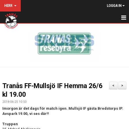
HERR
LOGGA IN
HEM
NYHETER
KALENDER
MATCHER
TRUPPEN
Tranås FF-Mullsjö IF Hemma 26/6
<
>
BILDGALLERI
kl 19.00
2018-06-25 10:50
DOKUMENT
Imorgon är det dags för match igen. Mullsjö IF gästa Bredstorps IP.
Avspark 19.00, vi ses där!!
MATCHSTÄLL
Truppen
KONTAKT