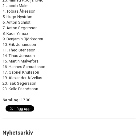
25. Mirhad Abdijanovic
2. Jacob Malm
4. Tobias Åkesson
5. Hugo Nyström
6. Anton Schildt
7. Anton Segersson
8. Kadir Yilmaz
9. Benjamin Björkegren
10. Erik Johansson
11. Theo Stensson
14. Tinus Jonsson
15. Martin Malvefors
16. Hannes Samuelsson
17. Gabriel Knutsson
19. Alexander Afzelius
20. Isak Segersson
23. Kalle Erlandsson
Samling:
17.30
Nyhetsarkiv