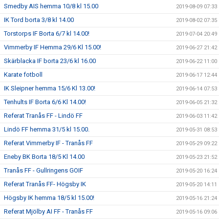
Smedby AIS hemma 10/8 kl 15.00
2019-08-09 07:33
IK Tord borta 3/8 kl 14.00
2019-08-02 07:35
Torstorps IF Borta 6/7 kl 14.00!
2019-07-04 20:49
Vimmerby IF Hemma 29/6 Kl 15.00!
2019-06-27 21:42
Skärblacka IF borta 23/6 kl 16.00
2019-06-22 11:00
Karate fotboll
2019-06-17 12:44
IK Sleipner hemma 15/6 Kl 13.00!
2019-06-14 07:53
Tenhults IF Borta 6/6 Kl 14.00!
2019-06-05 21:32
Referat Tranås FF - Lindö FF
2019-06-03 11:42
Lindö FF hemma 31/5 kl 15.00.
2019-05-31 08:53
Referat Vimmerby IF - Tranås FF
2019-05-29 09:22
Eneby BK Borta 18/5 Kl 14.00
2019-05-23 21:52
Tranås FF - Gullringens GOIF
2019-05-20 16:24
Referat Tranås FF- Högsby IK
2019-05-20 14:11
Högsby IK hemma 18/5 kl 15.00!
2019-05-16 21:24
Referat Mjölby AI FF - Tranås FF
2019-05-16 09:06