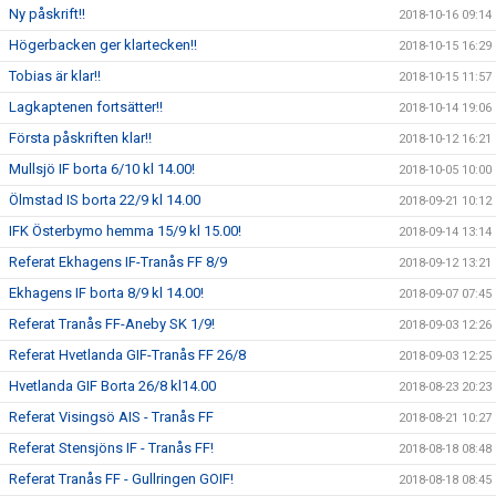
Ny påskrift!!
2018-10-16 09:14
Högerbacken ger klartecken!!
2018-10-15 16:29
Tobias är klar!!
2018-10-15 11:57
Lagkaptenen fortsätter!!
2018-10-14 19:06
Första påskriften klar!!
2018-10-12 16:21
Mullsjö IF borta 6/10 kl 14.00!
2018-10-05 10:00
Ölmstad IS borta 22/9 kl 14.00
2018-09-21 10:12
IFK Österbymo hemma 15/9 kl 15.00!
2018-09-14 13:14
Referat Ekhagens IF-Tranås FF 8/9
2018-09-12 13:21
Ekhagens IF borta 8/9 kl 14.00!
2018-09-07 07:45
Referat Tranås FF-Aneby SK 1/9!
2018-09-03 12:26
Referat Hvetlanda GIF-Tranås FF 26/8
2018-09-03 12:25
Hvetlanda GIF Borta 26/8 kl14.00
2018-08-23 20:23
Referat Visingsö AIS - Tranås FF
2018-08-21 10:27
Referat Stensjöns IF - Tranås FF!
2018-08-18 08:48
Referat Tranås FF - Gullringen GOIF!
2018-08-18 08:45