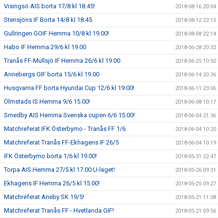
Visingsö AIS borta 17/8 kl 18.45!
2018-08-16 20:04
Stensjöns IF Borta 14/8 kl 18.45.
2018-08-12 22:15
Gullringen GOIF Hemma 10/8 kl 19.00!
2018-08-08 22:14
Habo IF Hemma 29/6 kl 19.00
2018-06-28 20:32
Tranås FF-Mullsjö IF Hemma 26/6 kl 19.00
2018-06-25 10:50
Annebergs GIF borta 15/6 kl 19.00
2018-06-14 20:36
Husqvarna FF borta Hyundai Cup 12/6 kl 19.00!
2018-06-11 23:06
Ölmstads IS Hemma 9/6 15.00!
2018-06-08 10:17
Smedby AIS Hemma Svenska cupen 6/6 15.00!
2018-06-04 21:36
Matchreferat IFK Österbymo - Tranås FF 1/6
2018-06-04 10:20
Matchreferat Tranås FF-Ekhagens IF 26/5
2018-06-04 10:19
IFK Österbymo borta 1/6 kl 19.00!
2018-05-31 22:47
Torpa AIS Hemma 27/5 kl 17.00 U-laget!
2018-05-26 09:31
Ekhagens IF Hemma 26/5 kl 15.00!
2018-05-25 09:27
Matchreferat Aneby SK 19/5!
2018-05-21 11:08
Matchreferat Tranås FF - Hvetlanda GIF!
2018-05-21 09:56