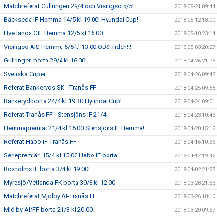
Matchreferat Gullringen 29/4 och Visingsö 5/5!
2018-05-21 09:44
Bäckseda IF Hemma 14/5 kl 19.00! Hyundai Cup!
2018-05-12 18:00
Hvetlanda GIF Hemma 12/5 kl 15.00
2018-05-10 23:14
Visingsö AIS Hemma 5/5 kl 13.00 OBS Tiden!!!
2018-05-03 20:27
Gullringen borta 29/4 kl 16.00!
2018-04-26 21:25
Svenska Cupen
2018-04-26 09:43
Referat Bankeryds SK - Tranås FF
2018-04-25 09:55
Bankeryd borta 24/4 kl 19.30 Hyundai Cup!
2018-04-24 09:01
Referat Tranås FF - Stensjöns IF 21/4
2018-04-23 10:43
Hemmapremiär 21/4 kl 15.00 Stensjöns IF Hemma!
2018-04-20 15:12
Referat Habo IF-Tranås FF
2018-04-16 10:36
Seriepremiär! 15/4 kl 15.00 Habo IF borta
2018-04-12 19:42
Boxholms IF borta 3/4 kl 19.00!
2018-04-02 21:55
Myresjö/Vetlanda FK borta 30/3 kl 12.00
2018-03-28 21:53
Matchreferat Mjölby AI-Tranås FF
2018-03-26 10:10
Mjölby AI/FF borta 21/3 kl 20.00!
2018-03-20 09:57