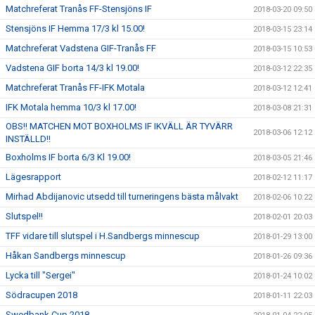
Matchreferat Tranås FF-Stensjöns IF
2018-03-20 09:50
Stensjöns IF Hemma 17/3 kl 15.00!
2018-03-15 23:14
Matchreferat Vadstena GIF-Tranås FF
2018-03-15 10:53
Vadstena GIF borta 14/3 kl 19.00!
2018-03-12 22:35
Matchreferat Tranås FF-IFK Motala
2018-03-12 12:41
IFK Motala hemma 10/3 kl 17.00!
2018-03-08 21:31
OBS!! MATCHEN MOT BOXHOLMS IF IKVÄLL ÄR TYVÄRR
2018-03-06 12:12
INSTÄLLD!!
Boxholms IF borta 6/3 Kl 19.00!
2018-03-05 21:46
Lägesrapport
2018-02-12 11:17
Mirhad Abdijanovic utsedd till turneringens bästa målvakt
2018-02-06 10:22
Slutspel!!
2018-02-01 20:03
TFF vidare till slutspel i H.Sandbergs minnescup
2018-01-29 13:00
Håkan Sandbergs minnescup
2018-01-26 09:36
Lycka till "Sergei"
2018-01-24 10:02
Södracupen 2018
2018-01-11 22:03
Swedbank Cup 2018