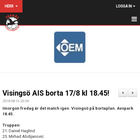
HERR
LOGGA IN
HEM
NYHETER
KALENDER
MATCHER
TRUPPEN
Visingsö AIS borta 17/8 kl 18.45!
<
>
BILDGALLERI
2018-08-16 20:04
Imorgon fredag är det match igen. Visingsö på bortaplan. Avspark
DOKUMENT
18.45.
Truppen:
MATCHSTÄLL
21. Daniel Haglind
25. Mirhad Abdijanovic
KONTAKT