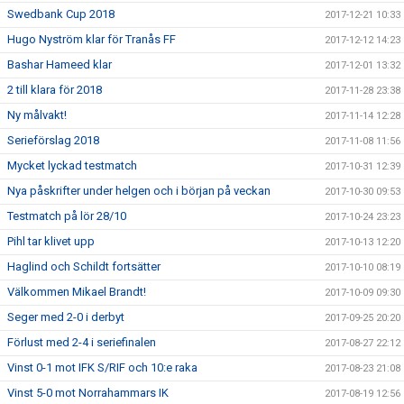
Swedbank Cup 2018
2017-12-21 10:33
Hugo Nyström klar för Tranås FF
2017-12-12 14:23
Bashar Hameed klar
2017-12-01 13:32
2 till klara för 2018
2017-11-28 23:38
Ny målvakt!
2017-11-14 12:28
Serieförslag 2018
2017-11-08 11:56
Mycket lyckad testmatch
2017-10-31 12:39
Nya påskrifter under helgen och i början på veckan
2017-10-30 09:53
Testmatch på lör 28/10
2017-10-24 23:23
Pihl tar klivet upp
2017-10-13 12:20
Haglind och Schildt fortsätter
2017-10-10 08:19
Välkommen Mikael Brandt!
2017-10-09 09:30
Seger med 2-0 i derbyt
2017-09-25 20:20
Förlust med 2-4 i seriefinalen
2017-08-27 22:12
Vinst 0-1 mot IFK S/RIF och 10:e raka
2017-08-23 21:08
Vinst 5-0 mot Norrahammars IK
2017-08-19 12:56