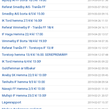
Mjölby AI FF borta 10/5 kl 19.00.
2019-05-09 07:36
Referat Smedby AIS- Tranås FF
2019-05-07 09:52
Smedby AIS borta 4/5 kl 15.00
2019-05-03 09:15
IK Tord hemma 27/4 kl 16.00!
2019-04-26 11:51
Referat Vimmerby IF - Tranås FF 18/4
2019-04-24 16:11
IF Haga Hemma 22/4 kl 17.00
2019-04-20 13:57
Vimmerby IF Borta 18/4 kl 19.30!
2019-04-18 07:35
Referat Tranås FF - Torstorps IF 13/4!
2019-04-15 13:57
Torstorp hemma 13/4 kl 16.00. SERIEPREMIÄR!!
2019-04-12 07:48
IK Tord Hemma 6/4 kl 13.00!
2019-04-05 09:22
Guldfemman är tillbaka!
2019-04-02 09:55
Aneby SK Hemma 22/3 kl 13.00!
2019-03-22 09:45
Tenhults IF hemma 9/3 kl 13.00
2019-03-08 09:54
Nässjö FF Hemma 2/3 Kl 13.00
2019-03-01 11:51
Mullsjö IF Hemma 23/2 kl 13.00!
2019-02-21 20:57
Lägesrapport
2019-02-07 15:37