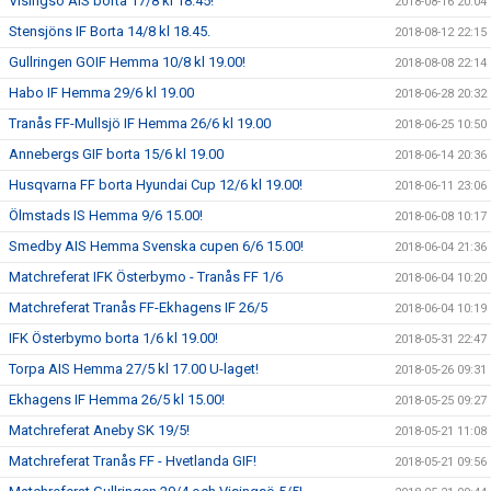
Visingsö AIS borta 17/8 kl 18.45!
2018-08-16 20:04
Stensjöns IF Borta 14/8 kl 18.45.
2018-08-12 22:15
Gullringen GOIF Hemma 10/8 kl 19.00!
2018-08-08 22:14
Habo IF Hemma 29/6 kl 19.00
2018-06-28 20:32
Tranås FF-Mullsjö IF Hemma 26/6 kl 19.00
2018-06-25 10:50
Annebergs GIF borta 15/6 kl 19.00
2018-06-14 20:36
Husqvarna FF borta Hyundai Cup 12/6 kl 19.00!
2018-06-11 23:06
Ölmstads IS Hemma 9/6 15.00!
2018-06-08 10:17
Smedby AIS Hemma Svenska cupen 6/6 15.00!
2018-06-04 21:36
Matchreferat IFK Österbymo - Tranås FF 1/6
2018-06-04 10:20
Matchreferat Tranås FF-Ekhagens IF 26/5
2018-06-04 10:19
IFK Österbymo borta 1/6 kl 19.00!
2018-05-31 22:47
Torpa AIS Hemma 27/5 kl 17.00 U-laget!
2018-05-26 09:31
Ekhagens IF Hemma 26/5 kl 15.00!
2018-05-25 09:27
Matchreferat Aneby SK 19/5!
2018-05-21 11:08
Matchreferat Tranås FF - Hvetlanda GIF!
2018-05-21 09:56