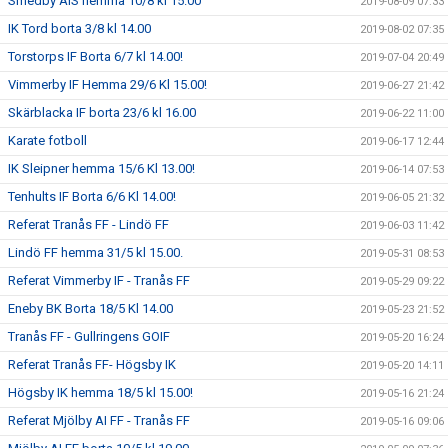
Smedby AIS hemma 10/8 kl 15.00
2019-08-09 07:33
IK Tord borta 3/8 kl 14.00
2019-08-02 07:35
Torstorps IF Borta 6/7 kl 14.00!
2019-07-04 20:49
Vimmerby IF Hemma 29/6 Kl 15.00!
2019-06-27 21:42
Skärblacka IF borta 23/6 kl 16.00
2019-06-22 11:00
Karate fotboll
2019-06-17 12:44
IK Sleipner hemma 15/6 Kl 13.00!
2019-06-14 07:53
Tenhults IF Borta 6/6 Kl 14.00!
2019-06-05 21:32
Referat Tranås FF - Lindö FF
2019-06-03 11:42
Lindö FF hemma 31/5 kl 15.00.
2019-05-31 08:53
Referat Vimmerby IF - Tranås FF
2019-05-29 09:22
Eneby BK Borta 18/5 Kl 14.00
2019-05-23 21:52
Tranås FF - Gullringens GOIF
2019-05-20 16:24
Referat Tranås FF- Högsby IK
2019-05-20 14:11
Högsby IK hemma 18/5 kl 15.00!
2019-05-16 21:24
Referat Mjölby AI FF - Tranås FF
2019-05-16 09:06