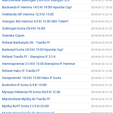
Matchreferat Gullringen 29/4 och Visingsö 5/5!
2018-05-21 09:44
Bäckseda IF Hemma 14/5 kl 19.00! Hyundai Cup!
2018-05-12 18:00
Hvetlanda GIF Hemma 12/5 kl 15.00
2018-05-10 23:14
Visingsö AIS Hemma 5/5 kl 13.00 OBS Tiden!!!
2018-05-03 20:27
Gullringen borta 29/4 kl 16.00!
2018-04-26 21:25
Svenska Cupen
2018-04-26 09:43
Referat Bankeryds SK - Tranås FF
2018-04-25 09:55
Bankeryd borta 24/4 kl 19.30 Hyundai Cup!
2018-04-24 09:01
Referat Tranås FF - Stensjöns IF 21/4
2018-04-23 10:43
Hemmapremiär 21/4 kl 15.00 Stensjöns IF Hemma!
2018-04-20 15:12
Referat Habo IF-Tranås FF
2018-04-16 10:36
Seriepremiär! 15/4 kl 15.00 Habo IF borta
2018-04-12 19:42
Boxholms IF borta 3/4 kl 19.00!
2018-04-02 21:55
Myresjö/Vetlanda FK borta 30/3 kl 12.00
2018-03-28 21:53
Matchreferat Mjölby AI-Tranås FF
2018-03-26 10:10
Mjölby AI/FF borta 21/3 kl 20.00!
2018-03-20 09:57