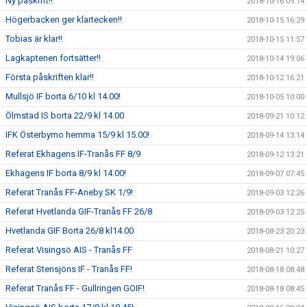
Ny påskrift!!
2018-10-16 09:14
Högerbacken ger klartecken!!
2018-10-15 16:29
Tobias är klar!!
2018-10-15 11:57
Lagkaptenen fortsätter!!
2018-10-14 19:06
Första påskriften klar!!
2018-10-12 16:21
Mullsjö IF borta 6/10 kl 14.00!
2018-10-05 10:00
Ölmstad IS borta 22/9 kl 14.00
2018-09-21 10:12
IFK Österbymo hemma 15/9 kl 15.00!
2018-09-14 13:14
Referat Ekhagens IF-Tranås FF 8/9
2018-09-12 13:21
Ekhagens IF borta 8/9 kl 14.00!
2018-09-07 07:45
Referat Tranås FF-Aneby SK 1/9!
2018-09-03 12:26
Referat Hvetlanda GIF-Tranås FF 26/8
2018-09-03 12:25
Hvetlanda GIF Borta 26/8 kl14.00
2018-08-23 20:23
Referat Visingsö AIS - Tranås FF
2018-08-21 10:27
Referat Stensjöns IF - Tranås FF!
2018-08-18 08:48
Referat Tranås FF - Gullringen GOIF!
2018-08-18 08:45