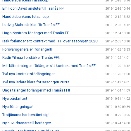
Handelsbankens Futsalcup!
2019-12-18 16:18
Emil och David ansluter till Tranås FF!
2019-12-16 10:44
Handelsbankens futsal cup
2019-12-12 13:52
Ludvig Stahre är klar för Tranås FF!
2019-12-06 14:12
Hugo Nyström förlänger med Tranås FF
2019-12-04 13:10
Isak förlänger sitt kontrakt med TFF över säsongen 2020!
2019-12-03 13:10
Försvarsgeneralen förlänger!!
2019-11-25 15:33
Kadir Yilmaz förstärker Tranås FF!!
2019-11-22 14:01
Mittfältsstrategen förlänger sitt kontrakt med Tranås FF!
2019-11-20 13:42
Två nya kontraktsförlängningar!
2019-11-20 11:00
Två nya ledare klara för säsongen 2020!
2019-11-19 14:01
Unga talanger förlänger med Tranås FF!!
2019-11-04 14:09
Nya påskrifter!
2019-10-31 14:02
Nya förlängningar!
2019-10-30 09:39
Trotjänarna har bestämt sig!
2019-10-29 13:25
Ny huvudtränare till herrlaget!
2019-10-24 14:00