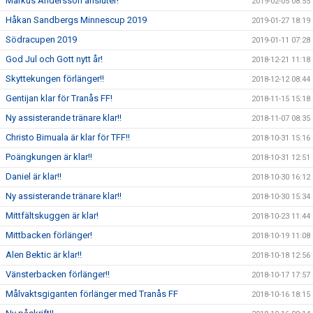
Markus Andersson ansluter!
2019-02-05 08:55
Håkan Sandbergs Minnescup 2019
2019-01-27 18:19
Södracupen 2019
2019-01-11 07:28
God Jul och Gott nytt år!
2018-12-21 11:18
Skyttekungen förlänger!!
2018-12-12 08:44
Gentijan klar för Tranås FF!
2018-11-15 15:18
Ny assisterande tränare klar!!
2018-11-07 08:35
Christo Bimuala är klar för TFF!!
2018-10-31 15:16
Poängkungen är klar!!
2018-10-31 12:51
Daniel är klar!!
2018-10-30 16:12
Ny assisterande tränare klar!!
2018-10-30 15:34
Mittfältskuggen är klar!
2018-10-23 11:44
Mittbacken förlänger!
2018-10-19 11:08
Alen Bektic är klar!!
2018-10-18 12:56
Vänsterbacken förlänger!!
2018-10-17 17:57
Målvaktsgiganten förlänger med Tranås FF
2018-10-16 18:15