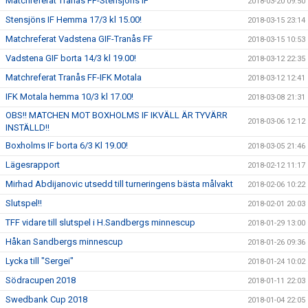
Matchreferat Tranås FF-Stensjöns IF
2018-03-20 09:50
Stensjöns IF Hemma 17/3 kl 15.00!
2018-03-15 23:14
Matchreferat Vadstena GIF-Tranås FF
2018-03-15 10:53
Vadstena GIF borta 14/3 kl 19.00!
2018-03-12 22:35
Matchreferat Tranås FF-IFK Motala
2018-03-12 12:41
IFK Motala hemma 10/3 kl 17.00!
2018-03-08 21:31
OBS!! MATCHEN MOT BOXHOLMS IF IKVÄLL ÄR TYVÄRR
2018-03-06 12:12
INSTÄLLD!!
Boxholms IF borta 6/3 Kl 19.00!
2018-03-05 21:46
Lägesrapport
2018-02-12 11:17
Mirhad Abdijanovic utsedd till turneringens bästa målvakt
2018-02-06 10:22
Slutspel!!
2018-02-01 20:03
TFF vidare till slutspel i H.Sandbergs minnescup
2018-01-29 13:00
Håkan Sandbergs minnescup
2018-01-26 09:36
Lycka till "Sergei"
2018-01-24 10:02
Södracupen 2018
2018-01-11 22:03
Swedbank Cup 2018
2018-01-04 22:05