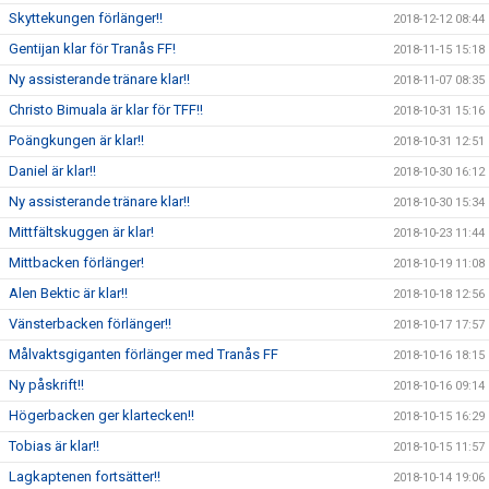
Skyttekungen förlänger!!
2018-12-12 08:44
Gentijan klar för Tranås FF!
2018-11-15 15:18
Ny assisterande tränare klar!!
2018-11-07 08:35
Christo Bimuala är klar för TFF!!
2018-10-31 15:16
Poängkungen är klar!!
2018-10-31 12:51
Daniel är klar!!
2018-10-30 16:12
Ny assisterande tränare klar!!
2018-10-30 15:34
Mittfältskuggen är klar!
2018-10-23 11:44
Mittbacken förlänger!
2018-10-19 11:08
Alen Bektic är klar!!
2018-10-18 12:56
Vänsterbacken förlänger!!
2018-10-17 17:57
Målvaktsgiganten förlänger med Tranås FF
2018-10-16 18:15
Ny påskrift!!
2018-10-16 09:14
Högerbacken ger klartecken!!
2018-10-15 16:29
Tobias är klar!!
2018-10-15 11:57
Lagkaptenen fortsätter!!
2018-10-14 19:06