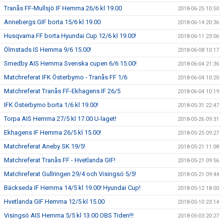
Tranås FF-Mullsjö IF Hemma 26/6 kl 19.00
2018-06-25 10:50
Annebergs GIF borta 15/6 kl 19.00
2018-06-14 20:36
Husqvarna FF borta Hyundai Cup 12/6 kl 19.00!
2018-06-11 23:06
Ölmstads IS Hemma 9/6 15.00!
2018-06-08 10:17
Smedby AIS Hemma Svenska cupen 6/6 15.00!
2018-06-04 21:36
Matchreferat IFK Österbymo - Tranås FF 1/6
2018-06-04 10:20
Matchreferat Tranås FF-Ekhagens IF 26/5
2018-06-04 10:19
IFK Österbymo borta 1/6 kl 19.00!
2018-05-31 22:47
Torpa AIS Hemma 27/5 kl 17.00 U-laget!
2018-05-26 09:31
Ekhagens IF Hemma 26/5 kl 15.00!
2018-05-25 09:27
Matchreferat Aneby SK 19/5!
2018-05-21 11:08
Matchreferat Tranås FF - Hvetlanda GIF!
2018-05-21 09:56
Matchreferat Gullringen 29/4 och Visingsö 5/5!
2018-05-21 09:44
Bäckseda IF Hemma 14/5 kl 19.00! Hyundai Cup!
2018-05-12 18:00
Hvetlanda GIF Hemma 12/5 kl 15.00
2018-05-10 23:14
Visingsö AIS Hemma 5/5 kl 13.00 OBS Tiden!!!
2018-05-03 20:27