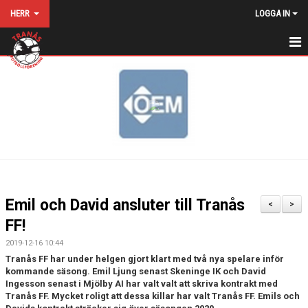
HERR
LOGGA IN
HEM
NYHETER
KALENDER
MATCHER
TRUPPEN
Emil och David ansluter till Tranås
<
>
BILDGALLERI
FF!
2019-12-16 10:44
DOKUMENT
Tranås FF har under helgen gjort klart med två nya spelare inför
kommande säsong. Emil Ljung senast Skeninge IK och David
MATCHSTÄLL
Ingesson senast i Mjölby AI har valt valt att skriva kontrakt med
Tranås FF. Mycket roligt att dessa killar har valt Tranås FF. Emils och
KONTAKT