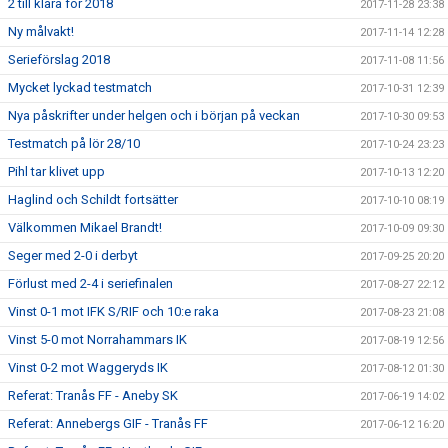
2 till klara för 2018
2017-11-28 23:38
Ny målvakt!
2017-11-14 12:28
Serieförslag 2018
2017-11-08 11:56
Mycket lyckad testmatch
2017-10-31 12:39
Nya påskrifter under helgen och i början på veckan
2017-10-30 09:53
Testmatch på lör 28/10
2017-10-24 23:23
Pihl tar klivet upp
2017-10-13 12:20
Haglind och Schildt fortsätter
2017-10-10 08:19
Välkommen Mikael Brandt!
2017-10-09 09:30
Seger med 2-0 i derbyt
2017-09-25 20:20
Förlust med 2-4 i seriefinalen
2017-08-27 22:12
Vinst 0-1 mot IFK S/RIF och 10:e raka
2017-08-23 21:08
Vinst 5-0 mot Norrahammars IK
2017-08-19 12:56
Vinst 0-2 mot Waggeryds IK
2017-08-12 01:30
Referat: Tranås FF - Aneby SK
2017-06-19 14:02
Referat: Annebergs GIF - Tranås FF
2017-06-12 16:20