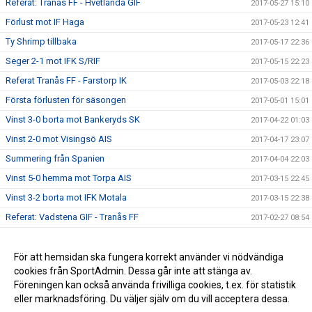
Referat: Tranås FF - Hvetlanda GIF
2017-05-27 15:10
Förlust mot IF Haga
2017-05-23 12:41
Ty Shrimp tillbaka
2017-05-17 22:36
Seger 2-1 mot IFK S/RIF
2017-05-15 22:23
Referat Tranås FF - Farstorp IK
2017-05-03 22:18
Första förlusten för säsongen
2017-05-01 15:01
Vinst 3-0 borta mot Bankeryds SK
2017-04-22 01:03
Vinst 2-0 mot Visingsö AIS
2017-04-17 23:07
Summering från Spanien
2017-04-04 22:03
Vinst 5-0 hemma mot Torpa AIS
2017-03-15 22:45
Vinst 3-2 borta mot IFK Motala
2017-03-15 22:38
Referat: Vadstena GIF - Tranås FF
2017-02-27 08:54
Första veckan ute är nu avklarad
2017-02-09 23:30
Räckte inte hela vägen
För att hemsidan ska fungera korrekt använder vi nödvändiga
2017-02-06 12:25
cookies från SportAdmin. Dessa går inte att stänga av.
Summering Swedbank Cup 2017
2017-01-09 07:10
Föreningen kan också använda frivilliga cookies, t.ex. för statistik
eller marknadsföring. Du väljer själv om du vill acceptera dessa.