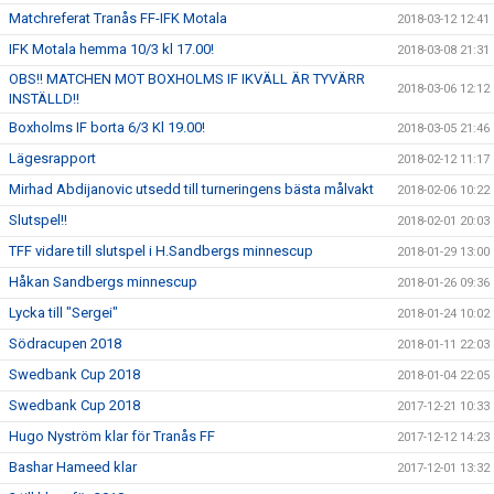
Matchreferat Tranås FF-IFK Motala
2018-03-12 12:41
IFK Motala hemma 10/3 kl 17.00!
2018-03-08 21:31
OBS!! MATCHEN MOT BOXHOLMS IF IKVÄLL ÄR TYVÄRR
2018-03-06 12:12
INSTÄLLD!!
Boxholms IF borta 6/3 Kl 19.00!
2018-03-05 21:46
Lägesrapport
2018-02-12 11:17
Mirhad Abdijanovic utsedd till turneringens bästa målvakt
2018-02-06 10:22
Slutspel!!
2018-02-01 20:03
TFF vidare till slutspel i H.Sandbergs minnescup
2018-01-29 13:00
Håkan Sandbergs minnescup
2018-01-26 09:36
Lycka till "Sergei"
2018-01-24 10:02
Södracupen 2018
2018-01-11 22:03
Swedbank Cup 2018
2018-01-04 22:05
Swedbank Cup 2018
2017-12-21 10:33
Hugo Nyström klar för Tranås FF
2017-12-12 14:23
Bashar Hameed klar
2017-12-01 13:32