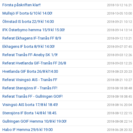
Första påskriften klar!!
2018-10-12 16:21
Mullsjö IF borta 6/10 kl 14.00!
2018-10-05 10:00
Ölmstad IS borta 22/9 kl 14.00
2018-09-21 10:12
IFK Österbymo hemma 15/9 kl 15.00!
2018-09-14 13:14
Referat Ekhagens IF-Tranås FF 8/9
2018-09-12 13:21
Ekhagens IF borta 8/9 kl 14.00!
2018-09-07 07:45
Referat Tranås FF-Aneby SK 1/9!
2018-09-03 12:26
Referat Hvetlanda GIF-Tranås FF 26/8
2018-09-03 12:25
Hvetlanda GIF Borta 26/8 kl14.00
2018-08-23 20:23
Referat Visingsö AIS - Tranås FF
2018-08-21 10:27
Referat Stensjöns IF - Tranås FF!
2018-08-18 08:48
Referat Tranås FF - Gullringen GOIF!
2018-08-18 08:45
Visingsö AIS borta 17/8 kl 18.45!
2018-08-16 20:04
Stensjöns IF Borta 14/8 kl 18.45.
2018-08-12 22:15
Gullringen GOIF Hemma 10/8 kl 19.00!
2018-08-08 22:14
Habo IF Hemma 29/6 kl 19.00
2018-06-28 20:32