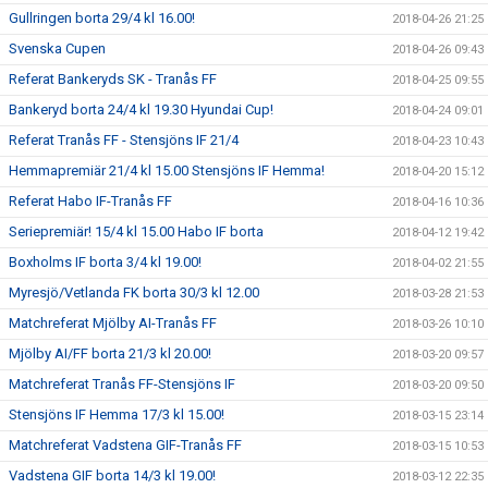
Gullringen borta 29/4 kl 16.00!
2018-04-26 21:25
Svenska Cupen
2018-04-26 09:43
Referat Bankeryds SK - Tranås FF
2018-04-25 09:55
Bankeryd borta 24/4 kl 19.30 Hyundai Cup!
2018-04-24 09:01
Referat Tranås FF - Stensjöns IF 21/4
2018-04-23 10:43
Hemmapremiär 21/4 kl 15.00 Stensjöns IF Hemma!
2018-04-20 15:12
Referat Habo IF-Tranås FF
2018-04-16 10:36
Seriepremiär! 15/4 kl 15.00 Habo IF borta
2018-04-12 19:42
Boxholms IF borta 3/4 kl 19.00!
2018-04-02 21:55
Myresjö/Vetlanda FK borta 30/3 kl 12.00
2018-03-28 21:53
Matchreferat Mjölby AI-Tranås FF
2018-03-26 10:10
Mjölby AI/FF borta 21/3 kl 20.00!
2018-03-20 09:57
Matchreferat Tranås FF-Stensjöns IF
2018-03-20 09:50
Stensjöns IF Hemma 17/3 kl 15.00!
2018-03-15 23:14
Matchreferat Vadstena GIF-Tranås FF
2018-03-15 10:53
Vadstena GIF borta 14/3 kl 19.00!
2018-03-12 22:35