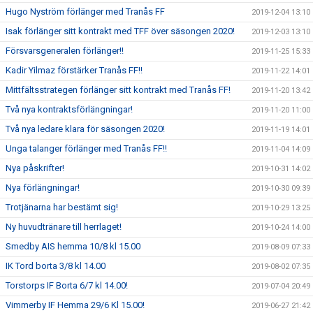
Hugo Nyström förlänger med Tranås FF
2019-12-04 13:10
Isak förlänger sitt kontrakt med TFF över säsongen 2020!
2019-12-03 13:10
Försvarsgeneralen förlänger!!
2019-11-25 15:33
Kadir Yilmaz förstärker Tranås FF!!
2019-11-22 14:01
Mittfältsstrategen förlänger sitt kontrakt med Tranås FF!
2019-11-20 13:42
Två nya kontraktsförlängningar!
2019-11-20 11:00
Två nya ledare klara för säsongen 2020!
2019-11-19 14:01
Unga talanger förlänger med Tranås FF!!
2019-11-04 14:09
Nya påskrifter!
2019-10-31 14:02
Nya förlängningar!
2019-10-30 09:39
Trotjänarna har bestämt sig!
2019-10-29 13:25
Ny huvudtränare till herrlaget!
2019-10-24 14:00
Smedby AIS hemma 10/8 kl 15.00
2019-08-09 07:33
IK Tord borta 3/8 kl 14.00
2019-08-02 07:35
Torstorps IF Borta 6/7 kl 14.00!
2019-07-04 20:49
Vimmerby IF Hemma 29/6 Kl 15.00!
2019-06-27 21:42