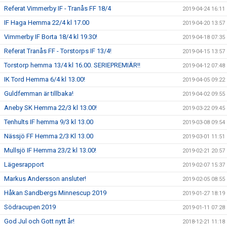
Referat Vimmerby IF - Tranås FF 18/4
2019-04-24 16:11
IF Haga Hemma 22/4 kl 17.00
2019-04-20 13:57
Vimmerby IF Borta 18/4 kl 19.30!
2019-04-18 07:35
Referat Tranås FF - Torstorps IF 13/4!
2019-04-15 13:57
Torstorp hemma 13/4 kl 16.00. SERIEPREMIÄR!!
2019-04-12 07:48
IK Tord Hemma 6/4 kl 13.00!
2019-04-05 09:22
Guldfemman är tillbaka!
2019-04-02 09:55
Aneby SK Hemma 22/3 kl 13.00!
2019-03-22 09:45
Tenhults IF hemma 9/3 kl 13.00
2019-03-08 09:54
Nässjö FF Hemma 2/3 Kl 13.00
2019-03-01 11:51
Mullsjö IF Hemma 23/2 kl 13.00!
2019-02-21 20:57
Lägesrapport
2019-02-07 15:37
Markus Andersson ansluter!
2019-02-05 08:55
Håkan Sandbergs Minnescup 2019
2019-01-27 18:19
Södracupen 2019
2019-01-11 07:28
God Jul och Gott nytt år!
2018-12-21 11:18