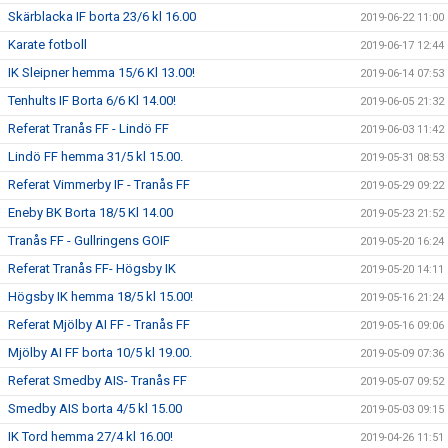
Skärblacka IF borta 23/6 kl 16.00
2019-06-22 11:00
Karate fotboll
2019-06-17 12:44
IK Sleipner hemma 15/6 Kl 13.00!
2019-06-14 07:53
Tenhults IF Borta 6/6 Kl 14.00!
2019-06-05 21:32
Referat Tranås FF - Lindö FF
2019-06-03 11:42
Lindö FF hemma 31/5 kl 15.00.
2019-05-31 08:53
Referat Vimmerby IF - Tranås FF
2019-05-29 09:22
Eneby BK Borta 18/5 Kl 14.00
2019-05-23 21:52
Tranås FF - Gullringens GOIF
2019-05-20 16:24
Referat Tranås FF- Högsby IK
2019-05-20 14:11
Högsby IK hemma 18/5 kl 15.00!
2019-05-16 21:24
Referat Mjölby AI FF - Tranås FF
2019-05-16 09:06
Mjölby AI FF borta 10/5 kl 19.00.
2019-05-09 07:36
Referat Smedby AIS- Tranås FF
2019-05-07 09:52
Smedby AIS borta 4/5 kl 15.00
2019-05-03 09:15
IK Tord hemma 27/4 kl 16.00!
2019-04-26 11:51