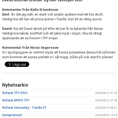
Davids kontrakt sträcker sig över säsongen 2020.
Kommentar från Kalle Erlandsson
Emil:
Av det jag sett, en stark och snabb spelare med ett bra skott.
Väldigt kul att han vill pröva lyckan i Tranås. Kan bli en riktig succé.
David:
Kul att David skrivit på efter ett par år av tjatande från Nisse.
Väldigt bra teknik, kraftfull och ett jäkla tryck i dojan. Ska bli riktigt
spännande att se honom i TFF-tröjan.
Kommentar från Nisse Segersson
Vi i sportgruppen är oerhört nöjda att kunna presentera dessa två nyförvärv
som kommer att passa perfekt in i vår trupp, både på och utanför planen!
Nyhetsarkiv
Referat TFF-IFKV
2020-08-27 07:39
Referat MVFK-TFF
2020-08-27 07:38
Referat Vimmerby - Tranås FF
2020-08-07 08:07
Seriepremiär!
2020-08-03 13:14