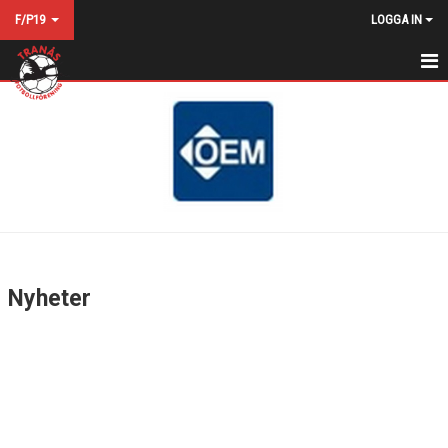
F/P19
LOGGA IN
HEM
NYHETER
KALENDER
MATCHER
TRUPPEN
Nyheter
BILDGALLERI
DOKUMENT
KONTAKT