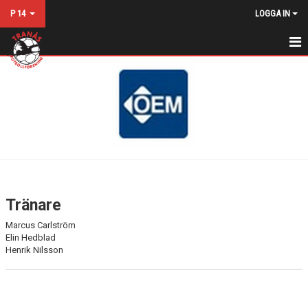
P 14
LOGGA IN
HEM
NYHETER
KALENDER
MATCHER
TRUPPEN
Tränare
BILDGALLERI
Marcus Carlström
Elin Hedblad
DOKUMENT
Henrik Nilsson
KONTAKT