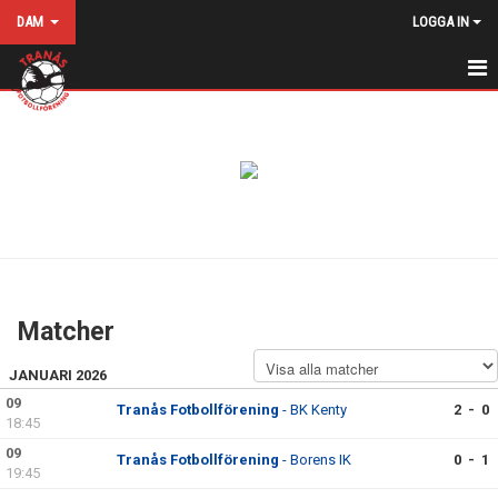
DAM
LOGGA IN
HEM
NYHETER
KALENDER
MATCHER
DIVISION 3 DAM SMÅLAND/BLEKINGE
Matcher
TOYOTA CUP DAM SMÅLAND GRP 4
JANUARI 2026
TRÄNINGSMATCHER DAM - HÖGLANDETS FDK 2026
09
Tranås Fotbollförening
- BK Kenty
2 - 0
18:45
TRUPPEN
09
Tranås Fotbollförening
- Borens IK
0 - 1
19:45
BILDGALLERI