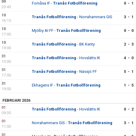
09
Fornåsa IF -
Tranås Fotbollförening
0 - 1
20:45
DOKUMENT
10
Tranås Fotbollförening
- Norrahammars GIS
3 - 1
16:15
KONTAKT
10
Mjölby AI FF -
Tranås Fotbollförening
0 - 0
17:00
TFF DAM FACEBOOK
10
Tranås Fotbollförening
- BK Kenty
2 - 3
19:00
KOLLEKTION INTERSPORT
31
Tranås Fotbollförening
- Hovslätts IK
4 - 0
15:00
31
Tranås Fotbollförening
- Nässjö FF
5 - 1
17:00
31
Ekhagens IF -
Tranås Fotbollförening
1 - 5
19:00
FEBRUARI 2026
01
Tranås Fotbollförening
- Hovslätts IK
0 - 2
09:30
01
Norrahammars GIS -
Tranås Fotbollförening
3 - 1
11:00
01