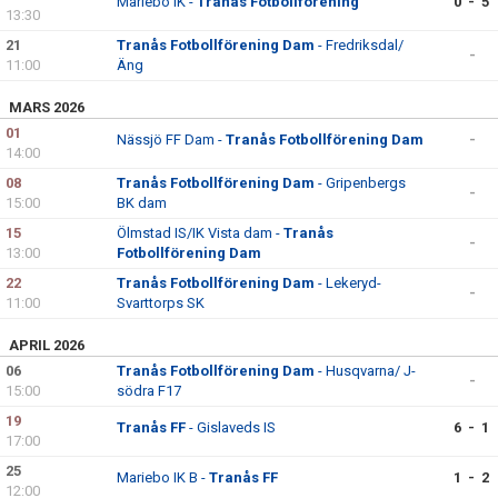
Mariebo IK -
Tranås Fotbollförening
0 - 5
13:30
21
Tranås Fotbollförening Dam
- Fredriksdal/
-
11:00
Äng
MARS 2026
01
Nässjö FF Dam -
Tranås Fotbollförening Dam
-
14:00
08
Tranås Fotbollförening Dam
- Gripenbergs
-
15:00
BK dam
15
Ölmstad IS/IK Vista dam -
Tranås
-
13:00
Fotbollförening Dam
22
Tranås Fotbollförening Dam
- Lekeryd-
-
11:00
Svarttorps SK
APRIL 2026
06
Tranås Fotbollförening Dam
- Husqvarna/ J-
-
15:00
södra F17
19
Tranås FF
- Gislaveds IS
6 - 1
17:00
25
Mariebo IK B -
Tranås FF
1 - 2
12:00